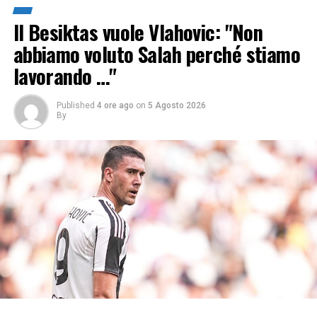
Il Besiktas vuole Vlahovic: "Non
abbiamo voluto Salah perché stiamo
lavorando …"
Published
4 ore ago
on
5 Agosto 2026
By