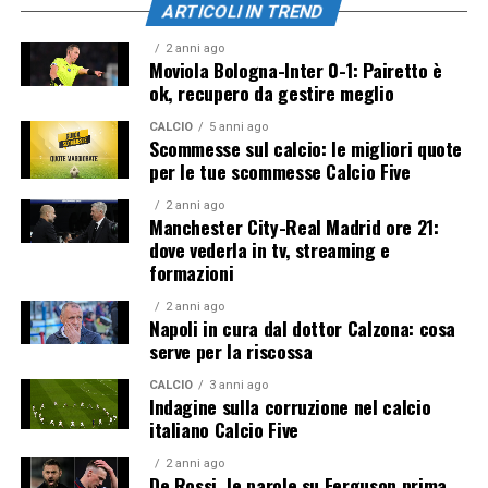
ARTICOLI IN TREND
2 anni ago
Moviola Bologna-Inter 0-1: Pairetto è
ok, recupero da gestire meglio
CALCIO
5 anni ago
Scommesse sul calcio: le migliori quote
per le tue scommesse Calcio Five
2 anni ago
Manchester City-Real Madrid ore 21:
dove vederla in tv, streaming e
formazioni
2 anni ago
Napoli in cura dal dottor Calzona: cosa
serve per la riscossa
CALCIO
3 anni ago
Indagine sulla corruzione nel calcio
italiano Calcio Five
2 anni ago
De Rossi, le parole su Ferguson prima