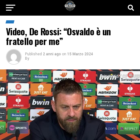
Video, De Rossi: “Osvaldo è un
fratello per me”
Published
2 anni ago
on
15 Marzo 2024
By