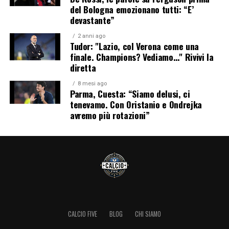
del Bologna emozionano tutti: “E’
devastante”
2 anni ago
Tudor: "Lazio, col Verona come una
finale. Champions? Vediamo…" Rivivi la
diretta
8 mesi ago
Parma, Cuesta: “Siamo delusi, ci
tenevamo. Con Oristanio e Ondrejka
avremo più rotazioni”
CALCIO FIVE
BLOG
CHI SIAMO