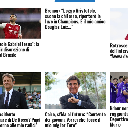
Bremer: “Leggo Aristotele,
suono la chitarra, riporterò la
Juve in Champions. E il mio amico
Douglas Luiz…”
vuole Gabriel Jesus": la
Retroscen
indiscrezione di
dell’inter
l Brasile
“Aveva de
Ndour non
raggiunta 
residente
Cairo, sfida al futuro: “Contento
Deportivo
mare di De Rossi? Papà
dei giovani. Vorrei che fosse il
Mario
orno alle mie radici”
mio miglior Toro”