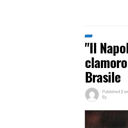
"Il Napo
clamoros
Brasile
Published
2 o
By