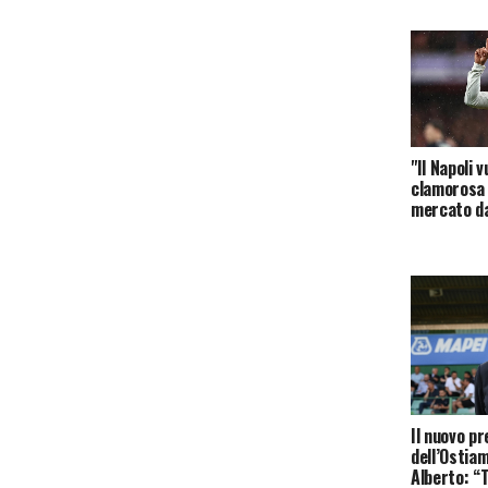
"Il Napoli 
clamorosa 
mercato da
Il nuovo p
dell’Ostia
Alberto: “T