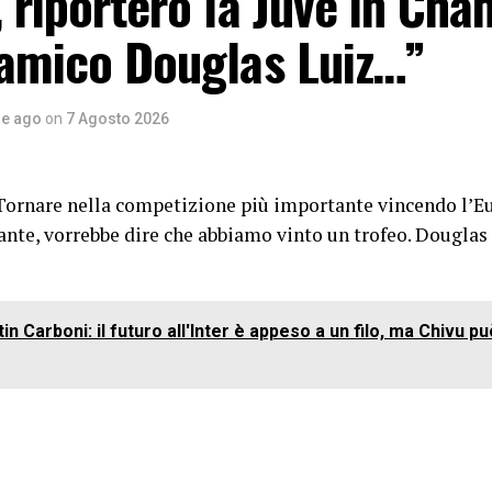
, riporterò la Juve in Ch
 amico Douglas Luiz…”
re ago
on
7 Agosto 2026
 “Tornare nella competizione più importante vincendo l’
ante, vorrebbe dire che abbiamo vinto un trofeo. Douglas
in Carboni: il futuro all'Inter è appeso a un filo, ma Chivu 