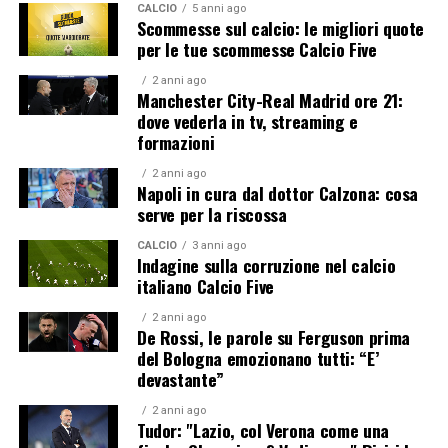
CALCIO
5 anni ago
Scommesse sul calcio: le migliori quote
per le tue scommesse Calcio Five
2 anni ago
Manchester City-Real Madrid ore 21:
dove vederla in tv, streaming e
formazioni
2 anni ago
Napoli in cura dal dottor Calzona: cosa
serve per la riscossa
CALCIO
3 anni ago
Indagine sulla corruzione nel calcio
italiano Calcio Five
2 anni ago
De Rossi, le parole su Ferguson prima
del Bologna emozionano tutti: “E’
devastante”
2 anni ago
Tudor: "Lazio, col Verona come una