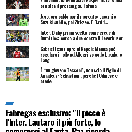
È un anno: date un'ala a Gasperini. La Roma
ora alza il pressing su Fofana
Juve, ore calde per il mercato: Lucumi e
Suzuki subito, poi Zirkzee. E David…
Inter, Diaby prima scelta come erede di
Dumfries: corsa a due contro il Leverkusen
Gabriel Jesus apre al Napoli: Manna può
regalare il jolly ad Allegri se cede Lukaku e
Lang
È “un giovane Tacconi”, non solo il figlio di
Amadeus: Sebastiani, perché l’Udinese ci
crede
Fabregas esclusivo: "Il picco è
l'Inter. Lautaro il più forte, lo
comprerei al Fanta. Paz ricorda