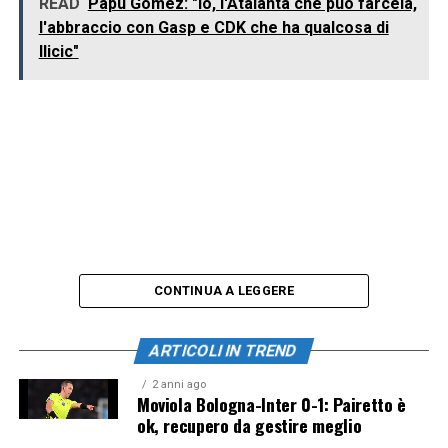
READ
Papu Gomez: "Io, l'Atalanta che può farcela,
l'abbraccio con Gasp e CDK che ha qualcosa di
Ilicic"
CONTINUA A LEGGERE
ARTICOLI IN TREND
2 anni ago
Moviola Bologna-Inter 0-1: Pairetto è
ok, recupero da gestire meglio