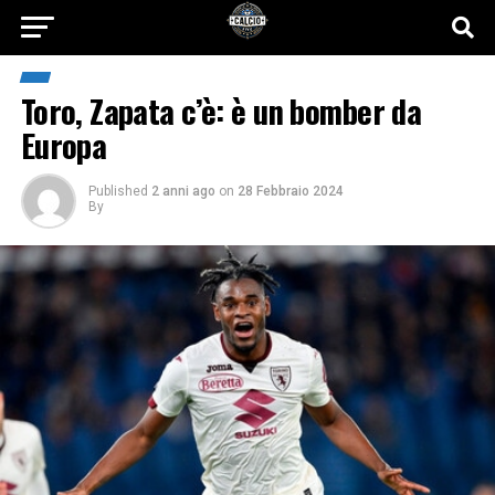
Toro, Zapata c’è: è un bomber da
Europa
Published
2 anni ago
on
28 Febbraio 2024
By