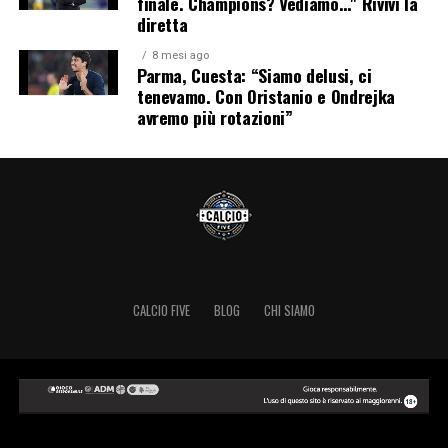
finale. Champions? Vediamo…" Rivivi la
diretta
8 mesi ago
Parma, Cuesta: “Siamo delusi, ci
tenevamo. Con Oristanio e Ondrejka
avremo più rotazioni”
CALCIO FIVE
BLOG
CHI SIAMO
Copyright © 2024 Calcio Five.