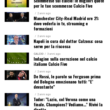
Scommesse sul calcio: le migliori quote
per le tue scommesse Calcio Five
2 anni ago
Manchester City-Real Madrid ore 21:
dove vederla in tv, streaming e
formazioni
2 anni ago
Napoli in cura dal dottor Calzona: cosa
serve per la riscossa
CALCIO
3 anni ago
Indagine sulla corruzione nel calcio
italiano Calcio Five
2 anni ago
De Rossi, le parole su Ferguson prima
del Bologna emozionano tutti: “E’
devastante”
2 anni ago
Tudor: "Lazio, col Verona come una
finale. Champions? Vediamo…" Rivivi la
diretta