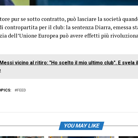
ore pur se sotto contratto, può lasciare la società quan
i contropartita per il club: la sentenza Diarra, emessa 
zia dell’Unione Europea può avere effetti più rivoluzion
Messi vicino al ritiro: "Ho scelto il mio ultimo club". E svela i
e
OPICS:
FEED
YOU MAY LIKE