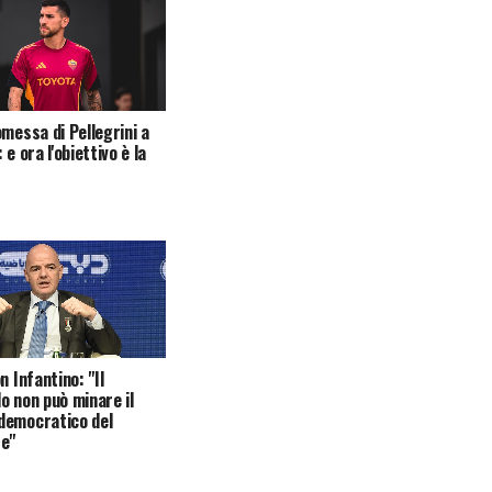
omessa di Pellegrini a
 e ora l'obiettivo è la
n Infantino: "Il
o non può minare il
democratico del
te"