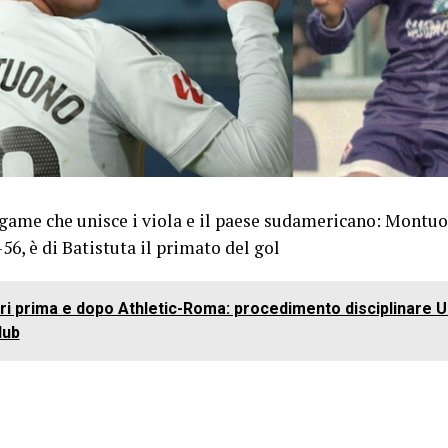
egame che unisce i viola e il paese sudamericano: Montuor
56, è di Batistuta il primato del gol
ri prima e dopo Athletic-Roma: procedimento disciplinare 
lub