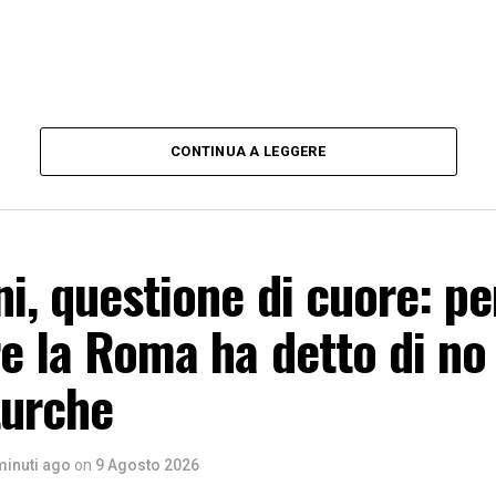
CONTINUA A LEGGERE
ni, questione di cuore: pe
e la Roma ha detto di no
turche
minuti ago
on
9 Agosto 2026