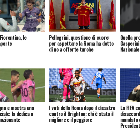
Fiorentina, le
Quella pr
Pellegrini, questione di cuore:
aperte
Gasperini:
per aspettare la Roma ha detto
Nazionale
di no a offerte turche
gna e mostra una
I voti della Roma dopo il disastro
La FIFA co
iale: la dedica a
contro il Brighton: chi è stato il
disaccord
mozionante
migliore e il peggiore
mandato 
Presiden