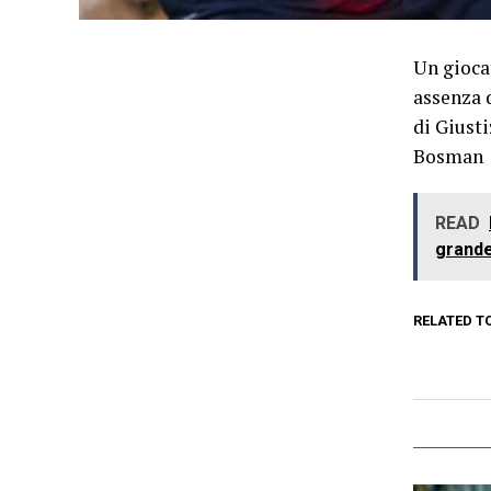
Un giocat
assenza d
di Giusti
Bosman
READ
grand
RELATED T