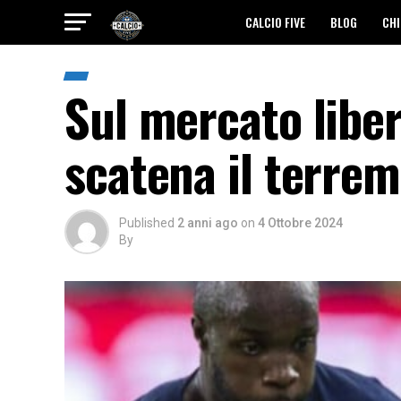
CALCIO FIVE
BLOG
CHI
Sul mercato liberi
scatena il terre
Published
2 anni ago
on
4 Ottobre 2024
By