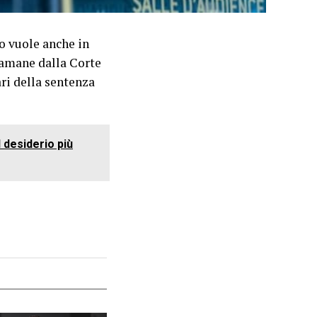
do vuole anche in
stamane dalla Corte
ari della sentenza
l desiderio più