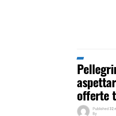
Pellegri
aspettar
offerte 
Published
32 
By