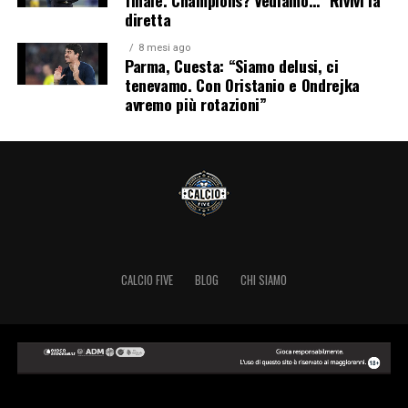
finale. Champions? Vediamo…" Rivivi la
diretta
8 mesi ago
Parma, Cuesta: “Siamo delusi, ci
tenevamo. Con Oristanio e Ondrejka
avremo più rotazioni”
CALCIO FIVE
BLOG
CHI SIAMO
Copyright © 2024 Calcio Five.