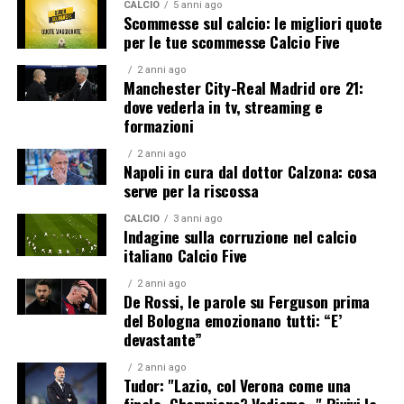
CALCIO
5 anni ago
Scommesse sul calcio: le migliori quote
per le tue scommesse Calcio Five
2 anni ago
Manchester City-Real Madrid ore 21:
dove vederla in tv, streaming e
formazioni
2 anni ago
Napoli in cura dal dottor Calzona: cosa
serve per la riscossa
CALCIO
3 anni ago
Indagine sulla corruzione nel calcio
italiano Calcio Five
2 anni ago
De Rossi, le parole su Ferguson prima
del Bologna emozionano tutti: “E’
devastante”
2 anni ago
Tudor: "Lazio, col Verona come una