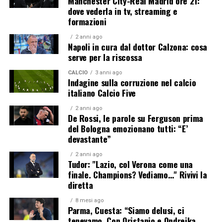
Manchester City-Real Madrid ore 21:
dove vederla in tv, streaming e
formazioni
2 anni ago
Napoli in cura dal dottor Calzona: cosa
serve per la riscossa
CALCIO
3 anni ago
Indagine sulla corruzione nel calcio
italiano Calcio Five
2 anni ago
De Rossi, le parole su Ferguson prima
del Bologna emozionano tutti: “E’
devastante”
2 anni ago
Tudor: "Lazio, col Verona come una
finale. Champions? Vediamo…" Rivivi la
diretta
8 mesi ago
Parma, Cuesta: “Siamo delusi, ci
tenevamo. Con Oristanio e Ondrejka