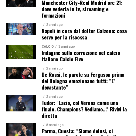
Manchester City-Real Madrid ore 21:
dove vederla in tv, streaming e
formazioni
2 anni ago
Napoli in cura dal dottor Calzona: cosa
serve per la riscossa
CALCIO
3 anni ago
Indagine sulla corruzione nel calcio
italiano Calcio Five
2 anni ago
De Rossi, le parole su Ferguson prima
del Bologna emozionano tutti: “E’
devastante”
2 anni ago
Tudor: "Lazio, col Verona come una
finale. Champions? Vediamo…" Rivivi la
diretta
8 mesi ago
Parma, Cuesta: “Siamo delusi, ci