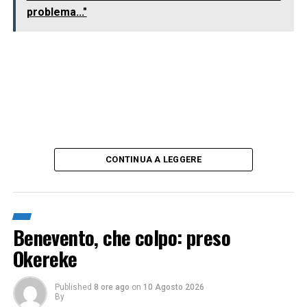
problema..."
CONTINUA A LEGGERE
Benevento, che colpo: preso
Okereke
Published
8 ore ago
on
10 Agosto 2026
By