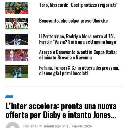
Toro, Mascardi: "Così ipnotizzo i rigoristi"
Benevento, che colpo: preso Okereke
Il Porto vince, Rodrigo Mora entra al 75'.
Farioli: "Va via? Sarà una settimana lunga"
Arezzo e Benevento avanti in Coppa Italia:
eliminate Brescia e Ravenna
Fofana, Tomori & C.: in attesa dei prossimi,
ci sono già i primi bocciati
L’Inter accelera: pronta una nuova
offerta per Diaby e intanto Jones…
Published
31 minuti ago
on
10 Agosto 2026