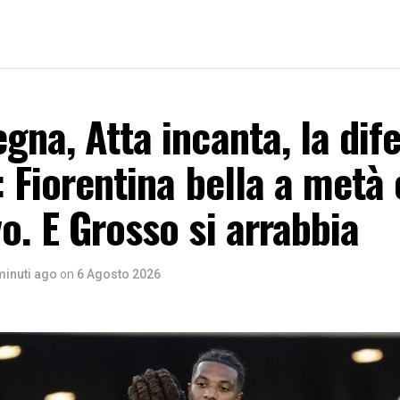
gna, Atta incanta, la dif
: Fiorentina bella a metà 
o. E Grosso si arrabbia
minuti ago
on
6 Agosto 2026