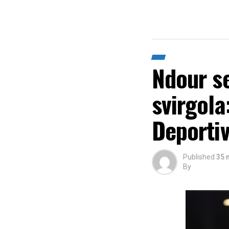
Ndour se
svirgola
Deportiv
Published
35 
By