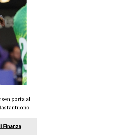
nsen porta al
 Mastantuono
di Finanza