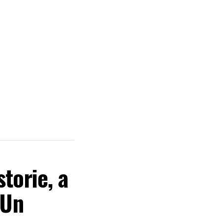
torie, a
 Un