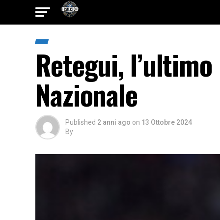
Retegui, l’ultimo
Nazionale
Published
2 anni ago
on
13 Ottobre 2024
By