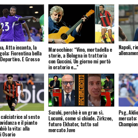
Napoli, r
a, Atta incanta, la
Marocchino: “Vino, mortadella e
allenament
gola: Fiorentina bella
storie, a Bologna in trattoria
 Deportivo. E Grosso
con Guccini. Un giorno mi portò
in oratorio e…”
Suzuki, perchè è un gran sì.
Psg, Akli
alciatrice al sesto
Lucumì, come si chiude. Zirkzee,
mercato: 
vidanza e il pianto
futuro Ekhator, tutto sul
Champion
biò la vita: alla
mercato Juve
i Osorio