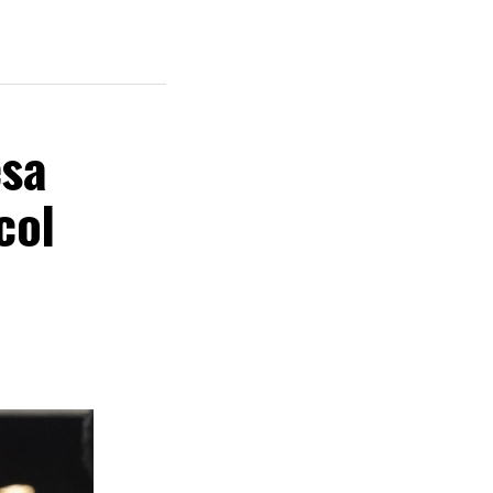
esa
col