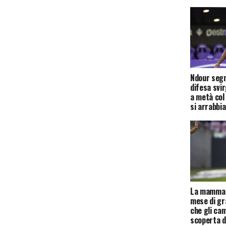
Ndour segn
difesa svir
a metà col
si arrabbia
La mamma c
mese di gra
che gli cam
scoperta d