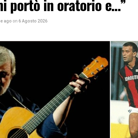
i portò in oratorio e…”
re ago
on
6 Agosto 2026