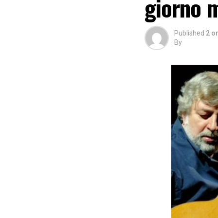
giorno m
Published
2 o
By