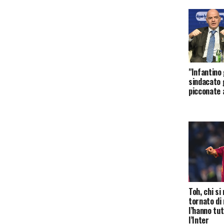
"Infantino
sindacato g
picconate 
Toh, chi si 
tornato di 
l’hanno tut
l’Inter