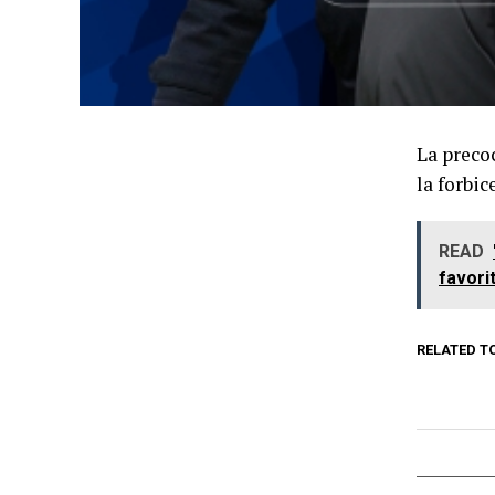
La precoc
la forbic
READ
favorit
RELATED T