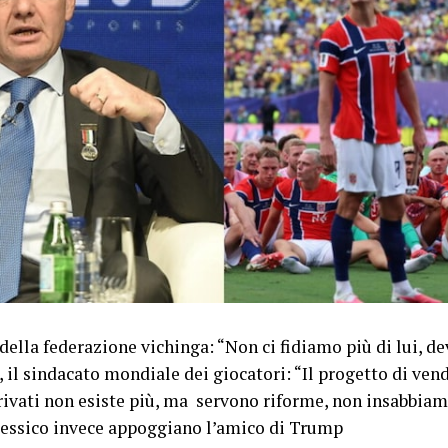
della federazione vichinga: “Non ci fidiamo più di lui, d
, il sindacato mondiale dei giocatori: “Il progetto di vend
ivati non esiste più, ma servono riforme, non insabbiam
essico invece appoggiano l’amico di Trump