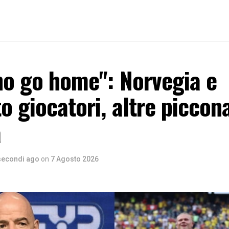
no go home": Norvegia e
o giocatori, altre piccona
a
secondi ago
on
7 Agosto 2026