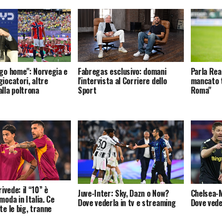
 go home": Norvegia e
Fabregas esclusivo: domani
Parla Rea
iocatori, altre
l'intervista al Corriere dello
mancato t
alla poltrona
Sport
Roma"
rivede: il “10” è
Juve-Inter: Sky, Dazn o Now?
Chelsea-M
moda in Italia. Ce
Dove vederla in tv e streaming
Dove vede
te le big, tranne