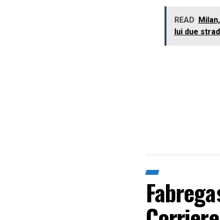
READ
Milan,
lui due strad
Fabregas
Corriere