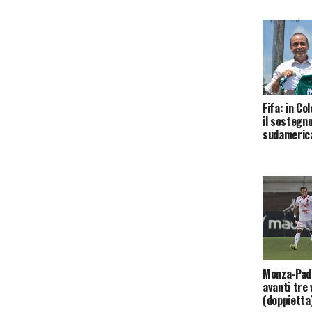
Fifa: in Co
il sostegno
sudameric
Monza-Pado
avanti tre 
(doppietta) 