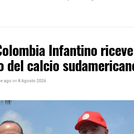
 Colombia Infantino riceve 
o del calcio sudamerican
re ago
on
8 Agosto 2026