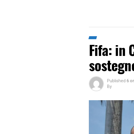
Fifa: in
sostegn
Published
6 o
By