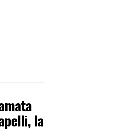
iamata
apelli, la