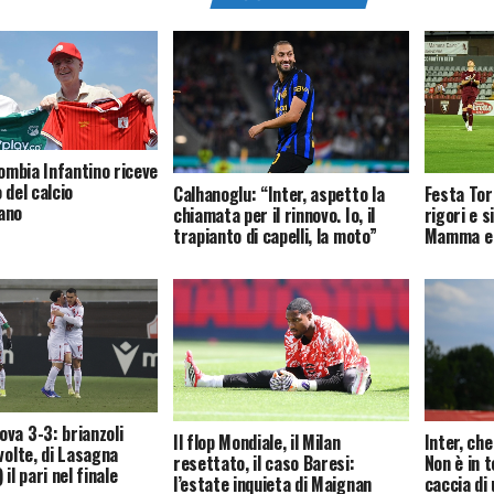
lombia Infantino riceve
 del calcio
Calhanoglu: “Inter, aspetto la
Festa Tori
ano
chiamata per il rinnovo. Io, il
rigori e s
trapianto di capelli, la moto”
Mamma e 
va 3-3: brianzoli
Il flop Mondiale, il Milan
Inter, che
volte, di Lasagna
resettato, il caso Baresi:
Non è in t
il pari nel finale
l’estate inquieta di Maignan
caccia di