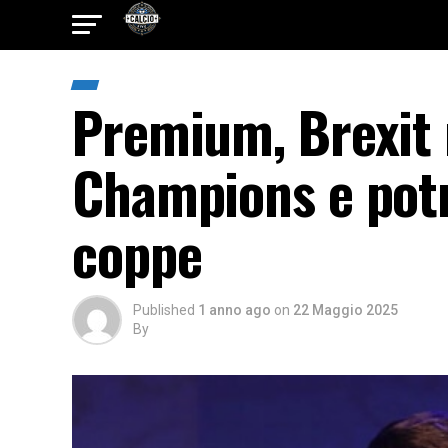
Premium, Brexit 
Champions e potr
coppe
Published
1 anno ago
on
22 Maggio 2025
By