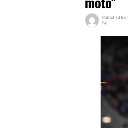
moto”
Published
6 o
By