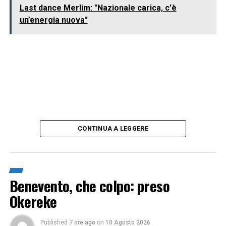
Last dance Merlim: "Nazionale carica, c'è
un’energia nuova"
CONTINUA A LEGGERE
Benevento, che colpo: preso
Okereke
Published
7 ore ago
on
10 Agosto 2026