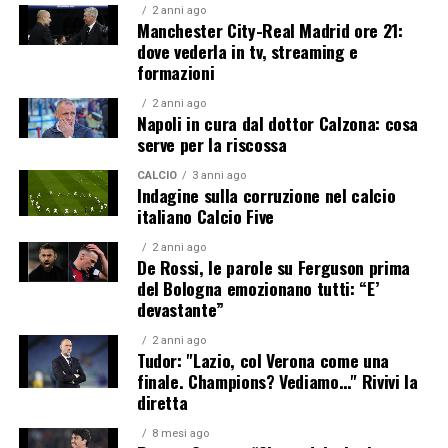
2 anni ago
Manchester City-Real Madrid ore 21:
dove vederla in tv, streaming e
formazioni
2 anni ago
Napoli in cura dal dottor Calzona: cosa
serve per la riscossa
CALCIO
3 anni ago
Indagine sulla corruzione nel calcio
italiano Calcio Five
2 anni ago
De Rossi, le parole su Ferguson prima
del Bologna emozionano tutti: “E’
devastante”
2 anni ago
Tudor: "Lazio, col Verona come una
finale. Champions? Vediamo…" Rivivi la
diretta
8 mesi ago