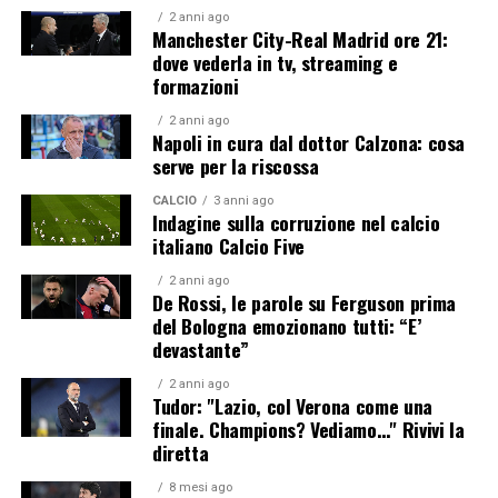
2 anni ago
Manchester City-Real Madrid ore 21:
dove vederla in tv, streaming e
formazioni
2 anni ago
Napoli in cura dal dottor Calzona: cosa
serve per la riscossa
CALCIO
3 anni ago
Indagine sulla corruzione nel calcio
italiano Calcio Five
2 anni ago
De Rossi, le parole su Ferguson prima
del Bologna emozionano tutti: “E’
devastante”
2 anni ago
Tudor: "Lazio, col Verona come una
finale. Champions? Vediamo…" Rivivi la
diretta
8 mesi ago