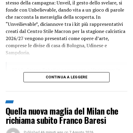
stesso della campagna: Unveil, il gesto dello svelare, si
fonde con Unbelievable, dando vita a un gioco di parole
che racconta la meraviglia della scoperta. In
“Unveilievable”, diciannove tra i kit più rappresentativi
creati dal Centro Stile Macron per la stagione calcistica
2026/27 vengono presentati come opere d’arte,
comprese le divise di casa di Bologna, Udinese e
Sampdoria.
READ
Oriana Sabatini commossa a Verissimo: la
sorpresa di Dybala in tv
CONTINUA A LEGGERE
Quella nuova maglia del Milan che
richiama subito Franco Baresi
Published
46 minuti ago
on
7 Agosto 2026