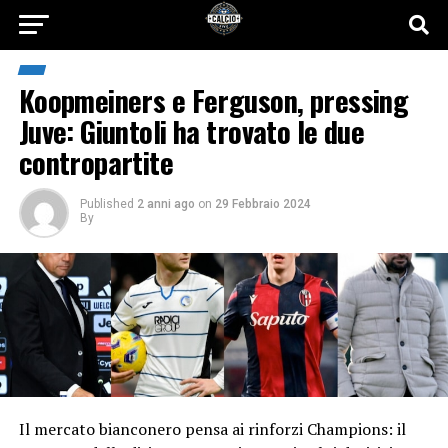
Koopmeiners e Ferguson, pressing
Juve: Giuntoli ha trovato le due
contropartite
Published
2 anni ago
on
29 Febbraio 2024
By
Il mercato bianconero pensa ai rinforzi Champions: il