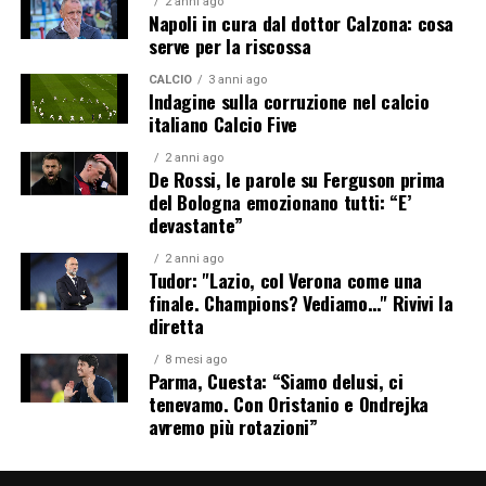
2 anni ago
Napoli in cura dal dottor Calzona: cosa
serve per la riscossa
CALCIO
3 anni ago
Indagine sulla corruzione nel calcio
italiano Calcio Five
2 anni ago
De Rossi, le parole su Ferguson prima
del Bologna emozionano tutti: “E’
devastante”
2 anni ago
Tudor: "Lazio, col Verona come una
finale. Champions? Vediamo…" Rivivi la
diretta
8 mesi ago
Parma, Cuesta: “Siamo delusi, ci
tenevamo. Con Oristanio e Ondrejka
avremo più rotazioni”