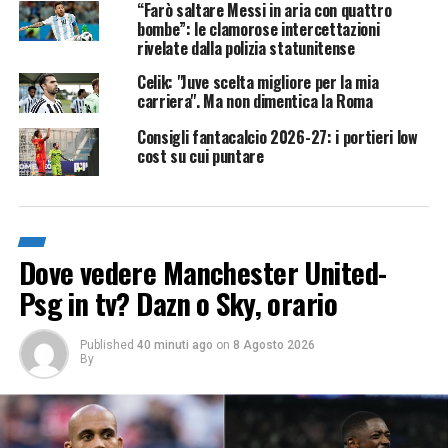
“Farò saltare Messi in aria con quattro
bombe”: le clamorose intercettazioni
rivelate dalla polizia statunitense
Celik: "Juve scelta migliore per la mia
carriera". Ma non dimentica la Roma
Consigli fantacalcio 2026-27: i portieri low
cost su cui puntare
Dove vedere Manchester United-
Psg in tv? Dazn o Sky, orario
Published
40 minuti ago
on
8 Agosto 2026
By