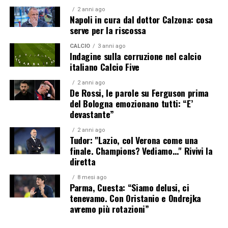
2 anni ago
Napoli in cura dal dottor Calzona: cosa
serve per la riscossa
CALCIO
3 anni ago
Indagine sulla corruzione nel calcio
italiano Calcio Five
2 anni ago
De Rossi, le parole su Ferguson prima
del Bologna emozionano tutti: “E’
devastante”
2 anni ago
Tudor: "Lazio, col Verona come una
finale. Champions? Vediamo…" Rivivi la
diretta
8 mesi ago
Parma, Cuesta: “Siamo delusi, ci
tenevamo. Con Oristanio e Ondrejka
avremo più rotazioni”