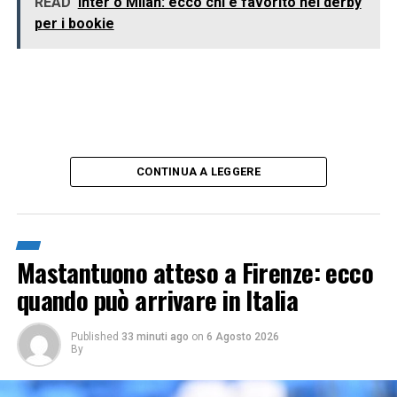
READ
Inter o Milan: ecco chi è favorito nel derby
per i bookie
CONTINUA A LEGGERE
Mastantuono atteso a Firenze: ecco
quando può arrivare in Italia
Published
33 minuti ago
on
6 Agosto 2026
By