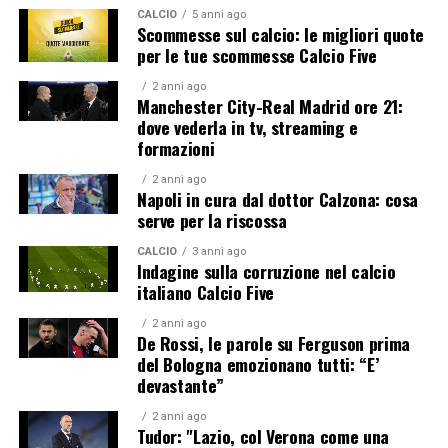
CALCIO
5 anni ago
Scommesse sul calcio: le migliori quote
per le tue scommesse Calcio Five
2 anni ago
Manchester City-Real Madrid ore 21:
dove vederla in tv, streaming e
formazioni
2 anni ago
Napoli in cura dal dottor Calzona: cosa
serve per la riscossa
CALCIO
3 anni ago
Indagine sulla corruzione nel calcio
italiano Calcio Five
2 anni ago
De Rossi, le parole su Ferguson prima
del Bologna emozionano tutti: “E’
devastante”
2 anni ago
Tudor: "Lazio, col Verona come una