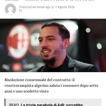
Published
40 minuti ago
on
7 Agosto 2026
By
Risoluzione consensuale del contratto: il
cenrtrocampista algerino saluta i rossoneri dopo sette
anni e uno scudetto vinto
READ
La triste parabola di Adli: vorrebbe