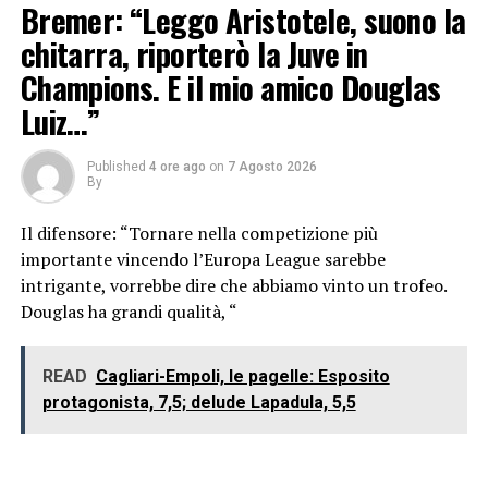
Bremer: “Leggo Aristotele, suono la
chitarra, riporterò la Juve in
Champions. E il mio amico Douglas
Luiz…”
Published
4 ore ago
on
7 Agosto 2026
By
Il difensore: “Tornare nella competizione più
importante vincendo l’Europa League sarebbe
intrigante, vorrebbe dire che abbiamo vinto un trofeo.
Douglas ha grandi qualità, “
READ
Cagliari-Empoli, le pagelle: Esposito
protagonista, 7,5; delude Lapadula, 5,5