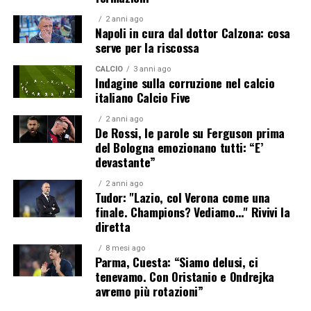
2 anni ago
Napoli in cura dal dottor Calzona: cosa
serve per la riscossa
CALCIO
3 anni ago
Indagine sulla corruzione nel calcio
italiano Calcio Five
2 anni ago
De Rossi, le parole su Ferguson prima
del Bologna emozionano tutti: “E’
devastante”
2 anni ago
Tudor: "Lazio, col Verona come una
finale. Champions? Vediamo…" Rivivi la
diretta
8 mesi ago
Parma, Cuesta: “Siamo delusi, ci
tenevamo. Con Oristanio e Ondrejka
avremo più rotazioni”