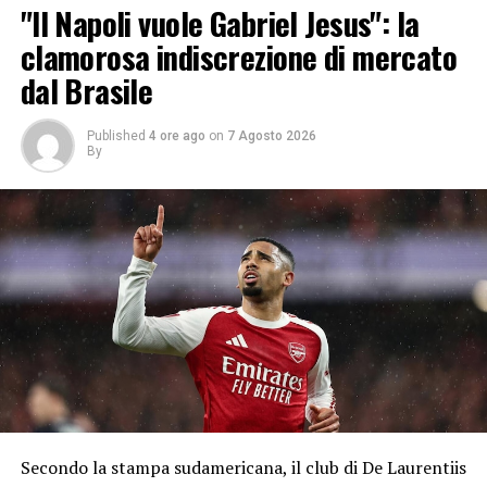
"Il Napoli vuole Gabriel Jesus": la
clamorosa indiscrezione di mercato
dal Brasile
Published
4 ore ago
on
7 Agosto 2026
By
Secondo la stampa sudamericana, il club di De Laurentiis