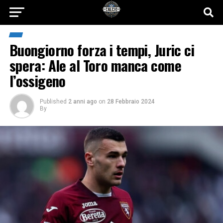
Buongiorno forza i tempi, Juric ci
spera: Ale al Toro manca come
l’ossigeno
Published
2 anni ago
on
28 Febbraio 2024
By