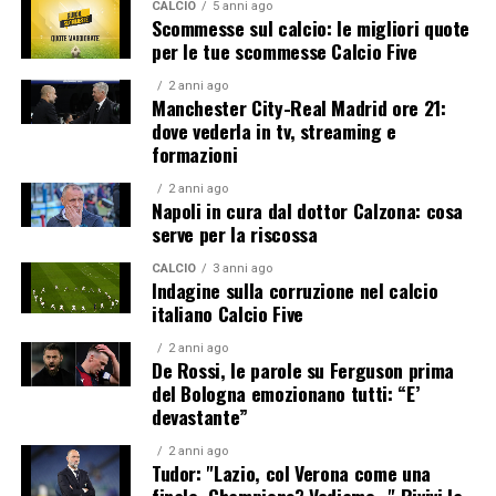
CALCIO
5 anni ago
Scommesse sul calcio: le migliori quote
per le tue scommesse Calcio Five
2 anni ago
Manchester City-Real Madrid ore 21:
dove vederla in tv, streaming e
formazioni
2 anni ago
Napoli in cura dal dottor Calzona: cosa
serve per la riscossa
CALCIO
3 anni ago
Indagine sulla corruzione nel calcio
italiano Calcio Five
2 anni ago
De Rossi, le parole su Ferguson prima
del Bologna emozionano tutti: “E’
devastante”
2 anni ago
Tudor: "Lazio, col Verona come una
finale. Champions? Vediamo…" Rivivi la