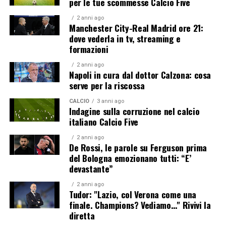
per le tue scommesse Calcio Five
2 anni ago
Manchester City-Real Madrid ore 21:
dove vederla in tv, streaming e
formazioni
2 anni ago
Napoli in cura dal dottor Calzona: cosa
serve per la riscossa
CALCIO
3 anni ago
Indagine sulla corruzione nel calcio
italiano Calcio Five
2 anni ago
De Rossi, le parole su Ferguson prima
del Bologna emozionano tutti: “E’
devastante”
2 anni ago
Tudor: "Lazio, col Verona come una
finale. Champions? Vediamo…" Rivivi la
diretta