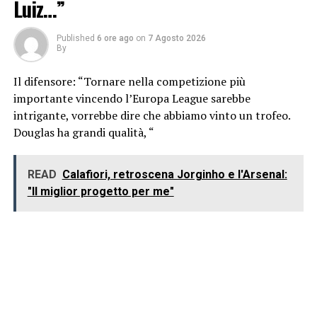
Luiz…”
Published
6 ore ago
on
7 Agosto 2026
By
Il difensore: “Tornare nella competizione più
importante vincendo l’Europa League sarebbe
intrigante, vorrebbe dire che abbiamo vinto un trofeo.
Douglas ha grandi qualità, “
READ
Calafiori, retroscena Jorginho e l'Arsenal:
"Il miglior progetto per me"