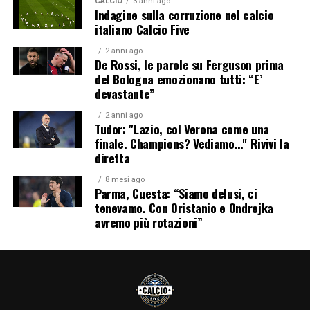
CALCIO
3 anni ago
Indagine sulla corruzione nel calcio
italiano Calcio Five
2 anni ago
De Rossi, le parole su Ferguson prima
del Bologna emozionano tutti: “E’
devastante”
2 anni ago
Tudor: "Lazio, col Verona come una
finale. Champions? Vediamo…" Rivivi la
diretta
8 mesi ago
Parma, Cuesta: “Siamo delusi, ci
tenevamo. Con Oristanio e Ondrejka
avremo più rotazioni”