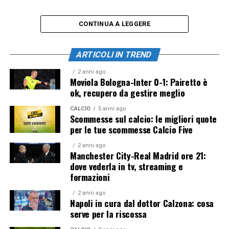
CONTINUA A LEGGERE
ARTICOLI IN TREND
2 anni ago
Moviola Bologna-Inter 0-1: Pairetto è
ok, recupero da gestire meglio
CALCIO
5 anni ago
Scommesse sul calcio: le migliori quote
per le tue scommesse Calcio Five
2 anni ago
Manchester City-Real Madrid ore 21:
dove vederla in tv, streaming e
formazioni
2 anni ago
Napoli in cura dal dottor Calzona: cosa
serve per la riscossa