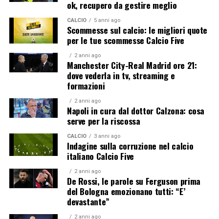
ok, recupero da gestire meglio
CALCIO
5 anni ago
Scommesse sul calcio: le migliori quote
per le tue scommesse Calcio Five
2 anni ago
Manchester City-Real Madrid ore 21:
dove vederla in tv, streaming e
formazioni
2 anni ago
Napoli in cura dal dottor Calzona: cosa
serve per la riscossa
CALCIO
3 anni ago
Indagine sulla corruzione nel calcio
italiano Calcio Five
2 anni ago
De Rossi, le parole su Ferguson prima
del Bologna emozionano tutti: “E’
devastante”
2 anni ago