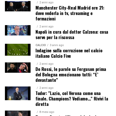
2 anni ago
Manchester City-Real Madrid ore 21:
dove vederla in tv, streaming e
formazioni
2 anni ago
Napoli in cura dal dottor Calzona: cosa
serve per la riscossa
CALCIO
3 anni ago
Indagine sulla corruzione nel calcio
italiano Calcio Five
2 anni ago
De Rossi, le parole su Ferguson prima
del Bologna emozionano tutti: “E’
devastante”
2 anni ago
Tudor: "Lazio, col Verona come una
finale. Champions? Vediamo…" Rivivi la
diretta
8 mesi ago