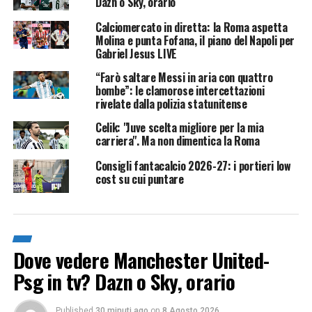
Dazn o Sky, orario
Calciomercato in diretta: la Roma aspetta
Molina e punta Fofana, il piano del Napoli per
Gabriel Jesus LIVE
“Farò saltare Messi in aria con quattro
bombe”: le clamorose intercettazioni
rivelate dalla polizia statunitense
Celik: "Juve scelta migliore per la mia
carriera". Ma non dimentica la Roma
Consigli fantacalcio 2026-27: i portieri low
cost su cui puntare
Dove vedere Manchester United-
Psg in tv? Dazn o Sky, orario
Published
30 minuti ago
on
8 Agosto 2026