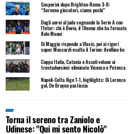
Gasperini dopo Brighton-Roma 3-0:
“Servono giocatori, siamo pochi”
Dagli aerei al judo sognando la Serie A con
l’Inter: chi è Bovio, il 18enne che ha fermato
Kolo Muani
Di Maggio risponde a Vlasic, poi ai rigori
super Mascardi esalta il Torino: Avellino ko
Coppa Italia, Catania e Ascoli volano ai
trentaduesimi: eliminate Vicenza e Potenza
Napoli-Celta Vigo 1-1, highlights: Di Lorenzo
gol, De Bruyne pasticcia
Torna il sereno tra Zaniolo e
Udinese: "Qui mi sento Nicolò"