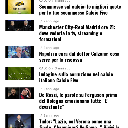
CALCIO
5 anni ago
Scommesse sul calcio: le migliori quote
per le tue scommesse Calcio Five
2 anni ago
Manchester City-Real Madrid ore 21:
dove vederla in tv, streaming e
formazioni
2 anni ago
Napoli in cura dal dottor Calzona: cosa
serve per la riscossa
CALCIO
3 anni ago
Indagine sulla corruzione nel calcio
italiano Calcio Five
2 anni ago
De Rossi, le parole su Ferguson prima
del Bologna emozionano tutti: “E’
devastante”
2 anni ago
Tudor: "Lazio, col Verona come una
finale. Champions? Vediamo…" Rivivi la