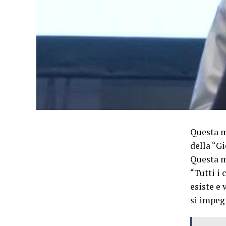
Questa m
della “G
Questa m
“Tutti i
esiste e 
si impeg