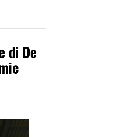
e di De
 mie