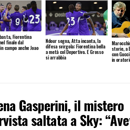
basta, Fiorentina
Ndour segna, Atta incanta, la
el finale dal
Marocchin
difesa svirgola: Fiorentina bella
 in campo anche Joao
storie, a 
a metà col Deportivo. E Grosso
con Gucci
si arrabbia
in orator
na Gasperini, il mistero
ervista saltata a Sky: “Ave