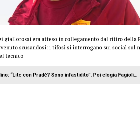
ei giallorossi era atteso in collegamento dal ritiro della
venuto scusandosi: i tifosi si interrogano sui social sul
el tecnico
ino: “Lite con Pradè? Sono infastidito”. Poi elogia Fagioli…