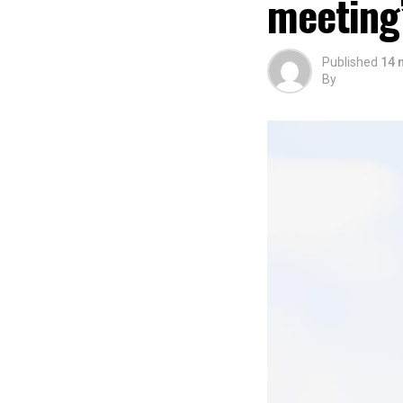
meeting
Published
14 
By