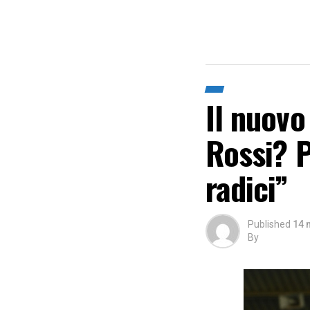
Il nuovo
Rossi? P
radici”
Published
14 
By