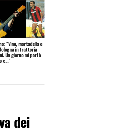
o: “Vino, mortadella e
Bologna in trattoria
ni. Un giorno mi portò
io e…”
va dei