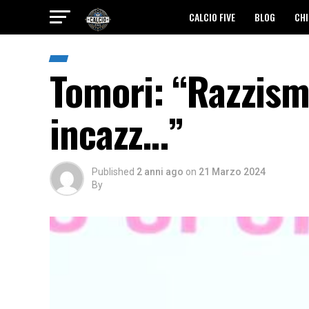
CALCIO FIVE
BLOG
CHI
Tomori: “Razzism
incazz…”
Published
2 anni ago
on
21 Marzo 2024
By