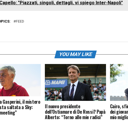
Capello: "Piazzati, singoli, dettagli, vi spiego Inter-Napoli"
OPICS:
FEED
YOU MAY LIKE
 Gasperini, il mistero
Il nuovo presidente
Cairo, sf
ista saltata a Sky:
dell’Ostiamare di De Rossi? Papà
dei giovan
 meeting”
Alberto: “Torno alle mie radici”
mio migli