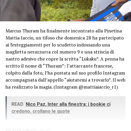
Marcus Thuram ha finalmente incontrato alla Pinetina
Mattia Iaccio, un tifoso che domenica 28 ha partecipato
ai festeggiamenti per lo scudetto indossando una
maglietta nerazzurra col numero 9 e una striscia di
nastro adesivo che copre la scritta “Lukaku”. A penna ha
scritto il nome di “Thuram”: l’attaccante francese,
colpito dalla foto, l’ha postata sul suo profilo Instagram
accompagnata dall’appello “aiutatemi a trovarlo”. Il web
ha realizzato la magia. (Instagram @mattiaiaccio_r1)
READ
Nico Paz, Inter alla finestra: i bookie ci
credono, crollano le quote
RELATED TOPICS:
FEED