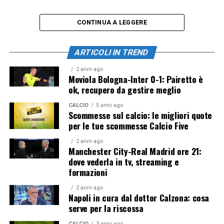
CONTINUA A LEGGERE
ARTICOLI IN TREND
2 anni ago
Moviola Bologna-Inter 0-1: Pairetto è
ok, recupero da gestire meglio
CALCIO
5 anni ago
Scommesse sul calcio: le migliori quote
per le tue scommesse Calcio Five
2 anni ago
Manchester City-Real Madrid ore 21:
dove vederla in tv, streaming e
formazioni
2 anni ago
Napoli in cura dal dottor Calzona: cosa
serve per la riscossa
CALCIO
3 anni ago