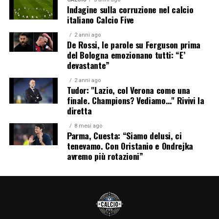
Indagine sulla corruzione nel calcio
italiano Calcio Five
2 anni ago
De Rossi, le parole su Ferguson prima
del Bologna emozionano tutti: “E’
devastante”
2 anni ago
Tudor: "Lazio, col Verona come una
finale. Champions? Vediamo…" Rivivi la
diretta
8 mesi ago
Parma, Cuesta: “Siamo delusi, ci
tenevamo. Con Oristanio e Ondrejka
avremo più rotazioni”