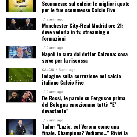
Scommesse sul calcio: le migliori quote
per le tue scommesse Calcio Five
2 anni ago
Manchester City-Real Madrid ore 21:
dove vederla in tv, streaming e
formazioni
2 anni ago
Napoli in cura dal dottor Calzona: cosa
serve per la riscossa
CALCIO
3 anni ago
Indagine sulla corruzione nel calcio
italiano Calcio Five
2 anni ago
De Rossi, le parole su Ferguson prima
del Bologna emozionano tutti: “E’
devastante”
2 anni ago
Tudor: "Lazio, col Verona come una
finale. Champions? Vediamo…" Rivivi la