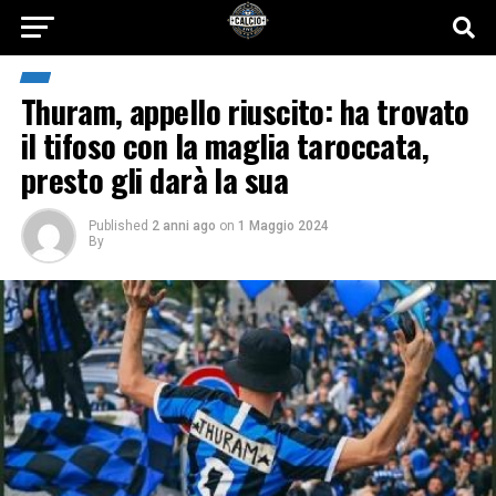
Thuram, appello riuscito: ha trovato
il tifoso con la maglia taroccata,
presto gli darà la sua
Published
2 anni ago
on
1 Maggio 2024
By