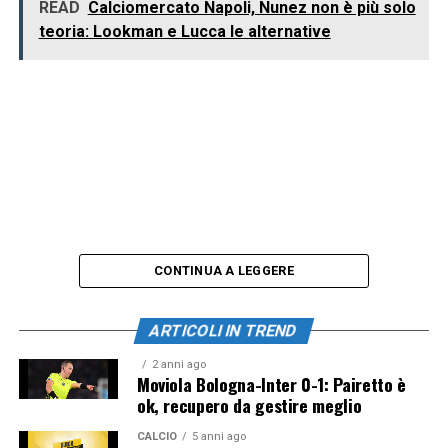
READ
Calciomercato Napoli, Nunez non è più solo
teoria: Lookman e Lucca le alternative
CONTINUA A LEGGERE
ARTICOLI IN TREND
2 anni ago
Moviola Bologna-Inter 0-1: Pairetto è
ok, recupero da gestire meglio
CALCIO
5 anni ago