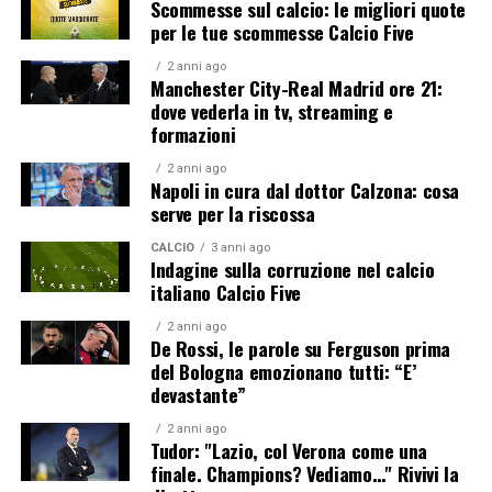
Scommesse sul calcio: le migliori quote
per le tue scommesse Calcio Five
2 anni ago
Manchester City-Real Madrid ore 21:
dove vederla in tv, streaming e
formazioni
2 anni ago
Napoli in cura dal dottor Calzona: cosa
serve per la riscossa
CALCIO
3 anni ago
Indagine sulla corruzione nel calcio
italiano Calcio Five
2 anni ago
De Rossi, le parole su Ferguson prima
del Bologna emozionano tutti: “E’
devastante”
2 anni ago
Tudor: "Lazio, col Verona come una
finale. Champions? Vediamo…" Rivivi la