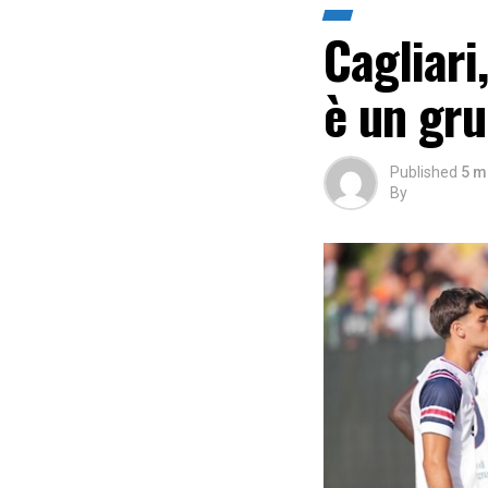
Cagliari
è un gr
Published
5 m
By