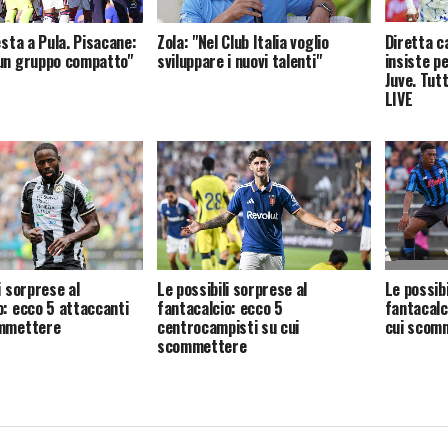
esta a Pula. Pisacane:
Diretta c
Zola: "Nel Club Italia voglio
un gruppo compatto"
insiste p
sviluppare i nuovi talenti"
Juve. Tutt
LIVE
i sorprese al
Le possibili sorprese al
Le possibi
o: ecco 5 attaccanti
fantacalcio: ecco 5
fantacalc
ommettere
centrocampisti su cui
cui scom
scommettere