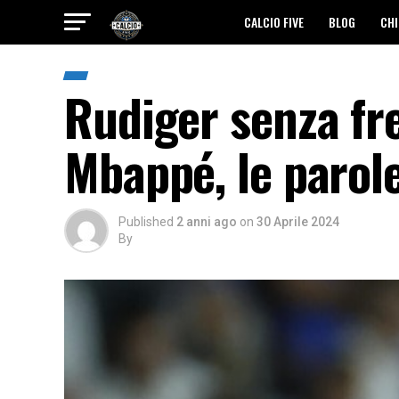
CALCIO FIVE
BLOG
CHI
Rudiger senza fren
Mbappé, le parol
Published
2 anni ago
on
30 Aprile 2024
By