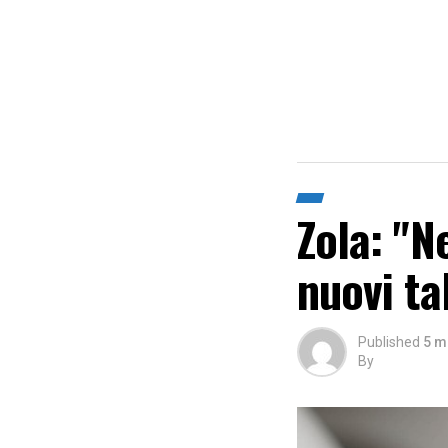
Zola: "N
nuovi ta
Published
5 m
By