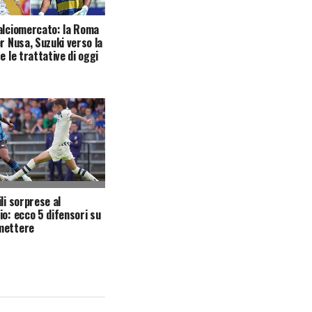
alciomercato: la Roma
er Nusa, Suzuki verso la
e le trattative di oggi
li sorprese al
io: ecco 5 difensori su
mettere