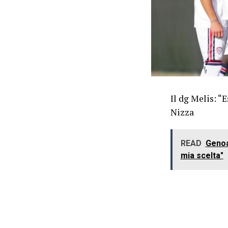
Il dg Melis: “E
Nizza
READ
Genoa
mia scelta"