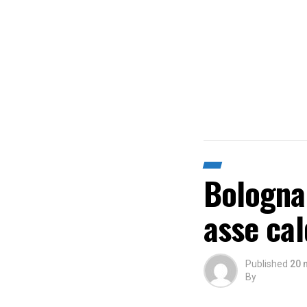
Bologna,
asse cal
Published
20 
By