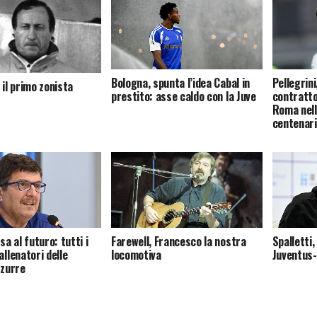
Bologna, spunta l’idea Cabal in
Pellegrini
 il primo zonista
prestito: asse caldo con la Juve
contratto
Roma nell
centenar
nsa al futuro: tutti i
Farewell, Francesco la nostra
Spalletti
allenatori delle
locomotiva
Juventus-I
zzurre