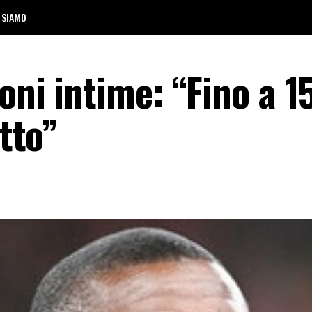
 SIAMO
oni intime: “Fino a 1
etto”