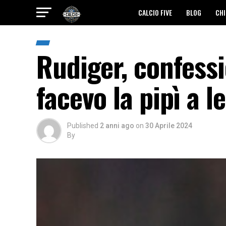
CALCIO FIVE
BLOG
CHI
Rudiger, confessi
facevo la pipì a l
Published
2 anni ago
on
30 Aprile 2024
By