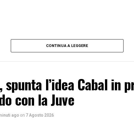
CONTINUA A LEGGERE
 spunta l’idea Cabal in pr
do con la Juve
minuti ago
on
7 Agosto 2026