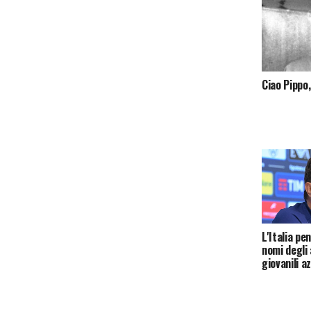
Ciao Pippo,
L'Italia pe
nomi degli 
giovanili a