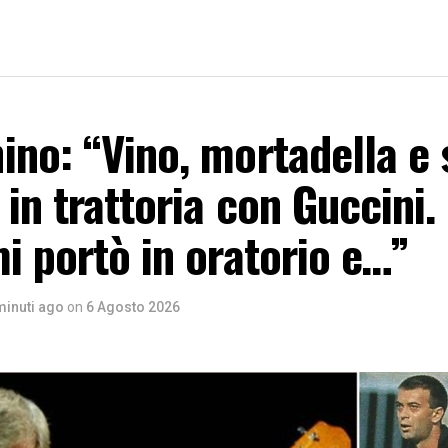
no: “Vino, mortadella e s
in trattoria con Guccini.
i portò in oratorio e…”
minuti ago
on
6 Agosto 2026