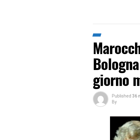
Marocchi
Bologna 
giorno m
Published
36 
By