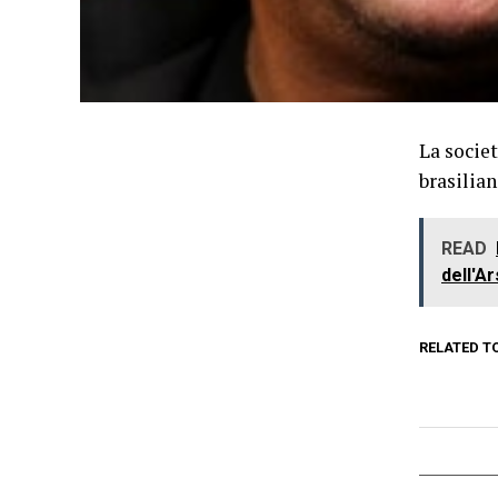
La societ
brasilian
READ
dell'A
RELATED T