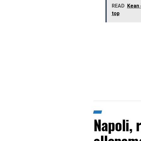
READ
Kean 
top
Napoli, 
allename