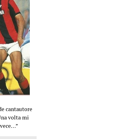
de cantautore
Una volta mi
invece…”