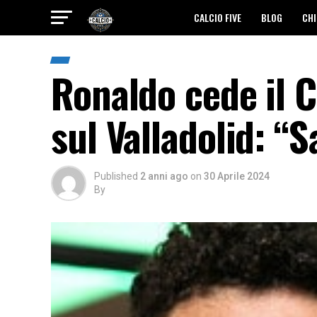
CALCIO FIVE
BLOG
CHI
Ronaldo cede il C
sul Valladolid: “S
Published
2 anni ago
on
30 Aprile 2024
By