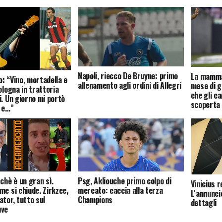
Napoli, riecco De Bruyne: primo
La mamma 
: “Vino, mortadella e
allenamento agli ordini di Allegri
mese di g
ologna in trattoria
che gli ca
i. Un giorno mi portò
scoperta 
o e…”
chè è un gran sì.
Psg, Akliouche primo colpo di
Vinicius r
me si chiude. Zirkzee,
mercato: caccia alla terza
L'annuncio
ator, tutto sul
Champions
dettagli
uve