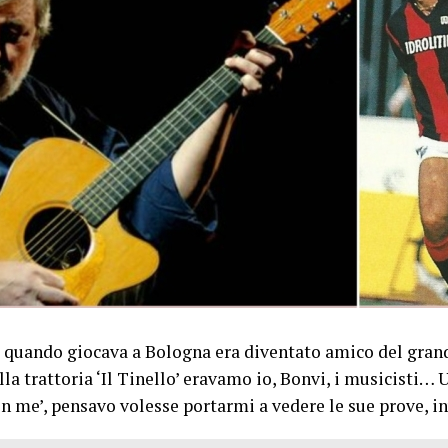
re quando giocava a Bologna era diventato amico del gran
la trattoria ‘Il Tinello’ eravamo io, Bonvi, i musicisti… 
on me’, pensavo volesse portarmi a vedere le sue prove, 