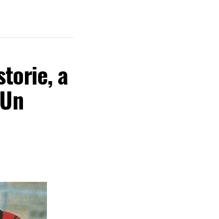
torie, a
 Un