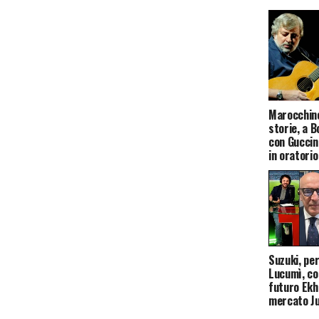
Marocchino
storie, a B
con Guccin
in oratori
Suzuki, per
Lucumì, co
futuro Ekh
mercato J