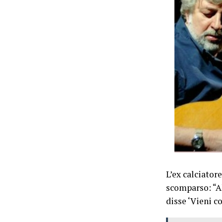
L’ex calciato
scomparso: “Al
disse ‘Vieni c