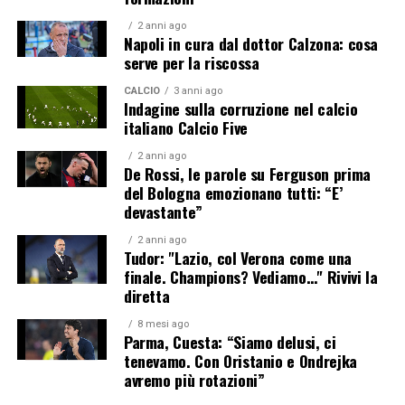
2 anni ago
Napoli in cura dal dottor Calzona: cosa
serve per la riscossa
CALCIO
3 anni ago
Indagine sulla corruzione nel calcio
italiano Calcio Five
2 anni ago
De Rossi, le parole su Ferguson prima
del Bologna emozionano tutti: “E’
devastante”
2 anni ago
Tudor: "Lazio, col Verona come una
finale. Champions? Vediamo…" Rivivi la
diretta
8 mesi ago
Parma, Cuesta: “Siamo delusi, ci
tenevamo. Con Oristanio e Ondrejka
avremo più rotazioni”