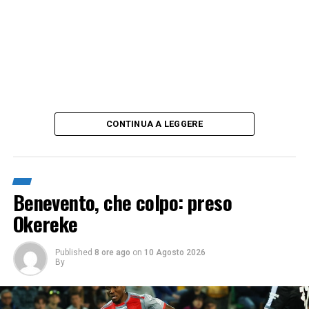
CONTINUA A LEGGERE
Benevento, che colpo: preso
Okereke
Published
8 ore ago
on
10 Agosto 2026
By