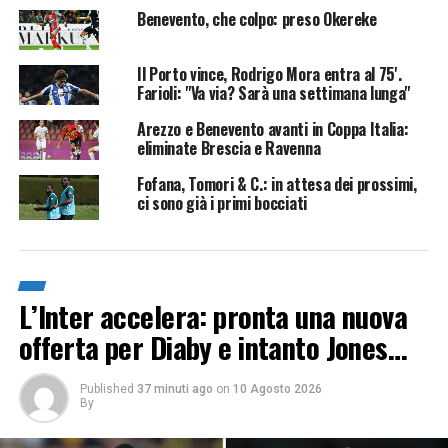
Benevento, che colpo: preso Okereke
Il Porto vince, Rodrigo Mora entra al 75'.
Farioli: "Va via? Sarà una settimana lunga"
Arezzo e Benevento avanti in Coppa Italia:
eliminate Brescia e Ravenna
Fofana, Tomori & C.: in attesa dei prossimi,
ci sono già i primi bocciati
L’Inter accelera: pronta una nuova
offerta per Diaby e intanto Jones…
Published
37 minuti ago
on
10 Agosto 2026
By