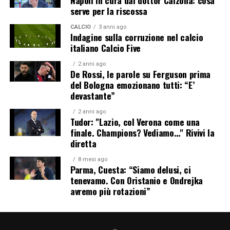
serve per la riscossa
CALCIO
3 anni ago
Indagine sulla corruzione nel calcio
italiano Calcio Five
2 anni ago
De Rossi, le parole su Ferguson prima
del Bologna emozionano tutti: “E’
devastante”
2 anni ago
Tudor: "Lazio, col Verona come una
finale. Champions? Vediamo…" Rivivi la
diretta
8 mesi ago
Parma, Cuesta: “Siamo delusi, ci
tenevamo. Con Oristanio e Ondrejka
avremo più rotazioni”