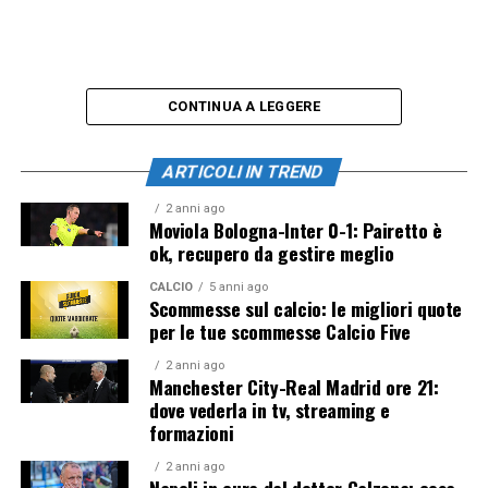
CONTINUA A LEGGERE
ARTICOLI IN TREND
2 anni ago
Moviola Bologna-Inter 0-1: Pairetto è
ok, recupero da gestire meglio
CALCIO
5 anni ago
Scommesse sul calcio: le migliori quote
per le tue scommesse Calcio Five
2 anni ago
Manchester City-Real Madrid ore 21:
dove vederla in tv, streaming e
formazioni
2 anni ago
Napoli in cura dal dottor Calzona: cosa