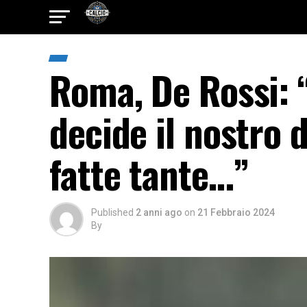
Roma, De Rossi: 
decide il nostro 
fatte tante…”
Published
2 anni ago
on
21 Febbraio 2024
By