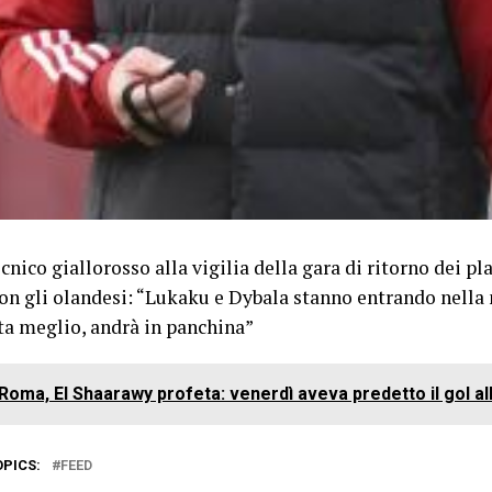
ecnico giallorosso alla vigilia della gara di ritorno dei pl
on gli olandesi: “Lukaku e Dybala stanno entrando nella
ta meglio, andrà in panchina”
Roma, El Shaarawy profeta: venerdì aveva predetto il gol all
OPICS:
FEED