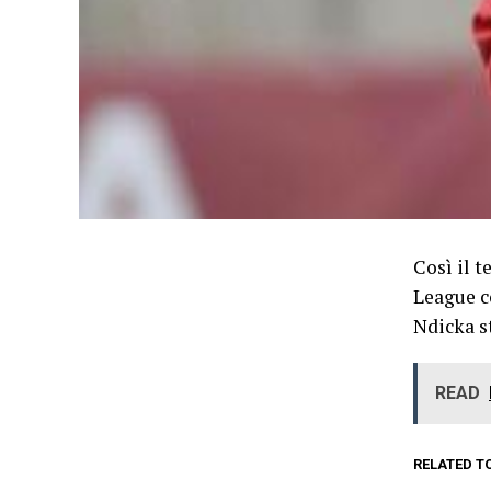
Così il t
League c
Ndicka s
READ
RELATED T