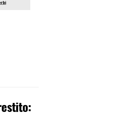
erbi
estito: