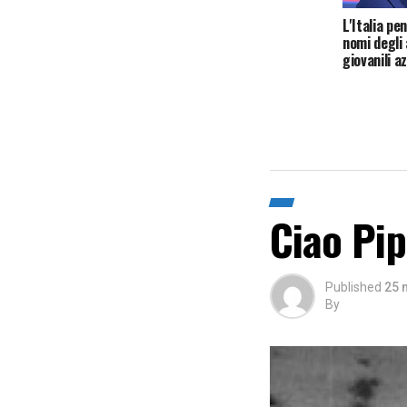
L'Italia pe
nomi degli 
giovanili a
Ciao Pip
Published
25 
By