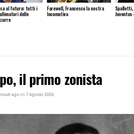
nsa al futuro: tutti i
Farewell, Francesco la nostra
Spalletti
allenatori delle
locomotiva
Juventus-I
zzurre
po, il primo zonista
minuti ago
on
7 Agosto 2026