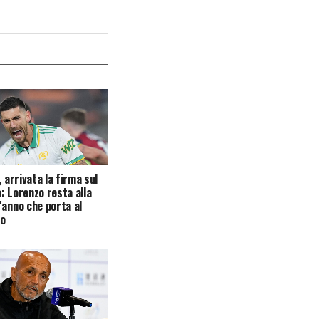
, arrivata la firma sul
: Lorenzo resta alla
'anno che porta al
io