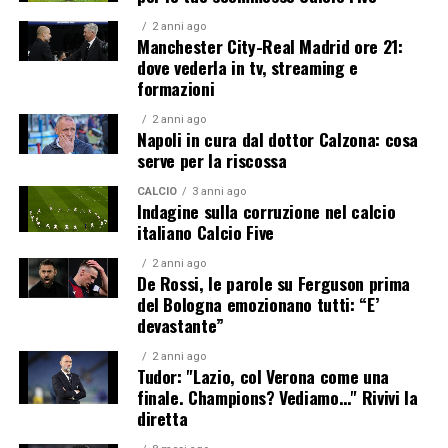
2 anni ago
Manchester City-Real Madrid ore 21:
dove vederla in tv, streaming e
formazioni
2 anni ago
Napoli in cura dal dottor Calzona: cosa
serve per la riscossa
CALCIO
3 anni ago
Indagine sulla corruzione nel calcio
italiano Calcio Five
2 anni ago
De Rossi, le parole su Ferguson prima
del Bologna emozionano tutti: “E’
devastante”
2 anni ago
Tudor: "Lazio, col Verona come una
finale. Champions? Vediamo…" Rivivi la
diretta