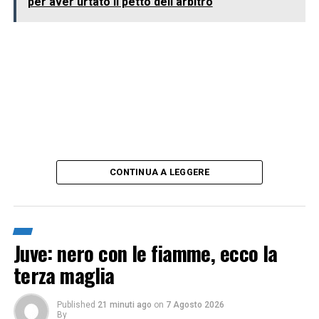
per aver urtato il petto dell'arbitro
CONTINUA A LEGGERE
Juve: nero con le fiamme, ecco la
terza maglia
Published
21 minuti ago
on
7 Agosto 2026
By