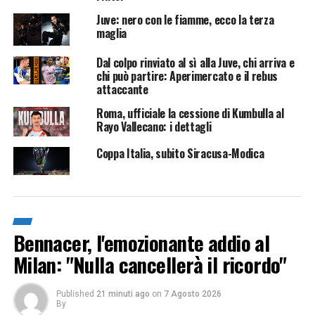
Juve: nero con le fiamme, ecco la terza
maglia
Dal colpo rinviato al sì alla Juve, chi arriva e
chi può partire: Aperimercato e il rebus
attaccante
Roma, ufficiale la cessione di Kumbulla al
Rayo Vallecano: i dettagli
Coppa Italia, subito Siracusa-Modica
Bennacer, l'emozionante addio al
Milan: "Nulla cancellerà il ricordo"
Published
21 minuti ago
on
7 Agosto 2026
By