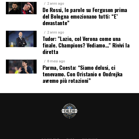
2 anni ago
De Rossi, le parole su Ferguson prima
del Bologna emozionano tutti: “E’
devastante”
2 anni ago
Tudor: "Lazio, col Verona come una
finale. Champions? Vediamo…" Rivivi la
diretta
8 mesi ago
Parma, Cuesta: “Siamo delusi, ci
tenevamo. Con Oristanio e Ondrejka
avremo più rotazioni”