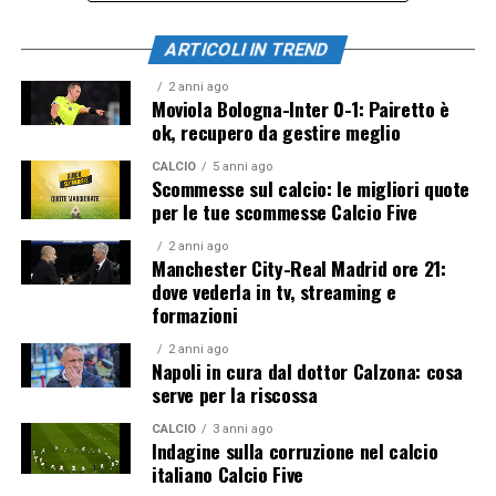
ARTICOLI IN TREND
2 anni ago
Moviola Bologna-Inter 0-1: Pairetto è
ok, recupero da gestire meglio
CALCIO
5 anni ago
Scommesse sul calcio: le migliori quote
per le tue scommesse Calcio Five
2 anni ago
Manchester City-Real Madrid ore 21:
dove vederla in tv, streaming e
formazioni
2 anni ago
Napoli in cura dal dottor Calzona: cosa
serve per la riscossa
CALCIO
3 anni ago
Indagine sulla corruzione nel calcio
italiano Calcio Five