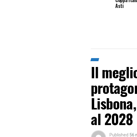
Coppa Itali
Asti
Il megli
protagon
Lisbona,
al 2028
Published
56 