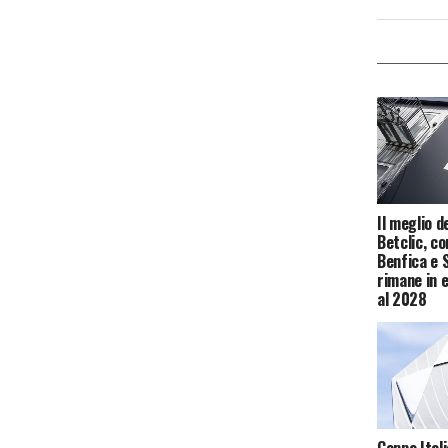
Il meglio d
Betclic, c
Benfica e 
rimane in 
al 2028