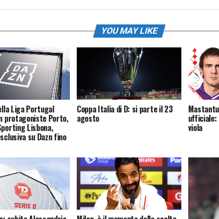
YOU MAY LIKE
ella Liga Portugal
Coppa Italia di D: si parte il 23
Mastantuo
on protagoniste Porto,
agosto
ufficiale:
Sporting Lisbona,
viola
esclusiva su Dazn fino