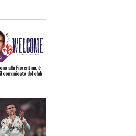
no alla Fiorentina, è
 il comunicato del club