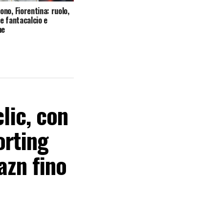
no, Fiorentina: ruolo,
e fantacalcio e
he
lic, con
orting
azn fino