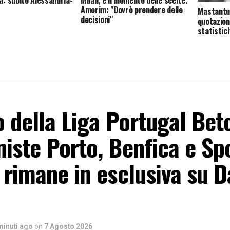
a: subito Alessandria-
Milan, è il momento delle scelte.
Amorim: "Dovrò prendere delle
Mastantuo
decisioni"
quotazion
statistic
o della Liga Portugal Betc
iste Porto, Benfica e Sp
 rimane in esclusiva su D
minuti ago
on
7 Agosto 2026