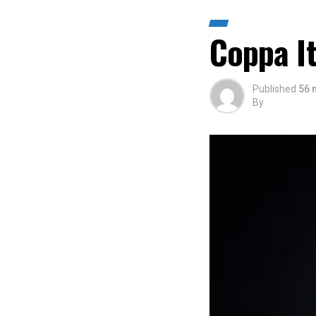
Coppa It
Published
56 
By