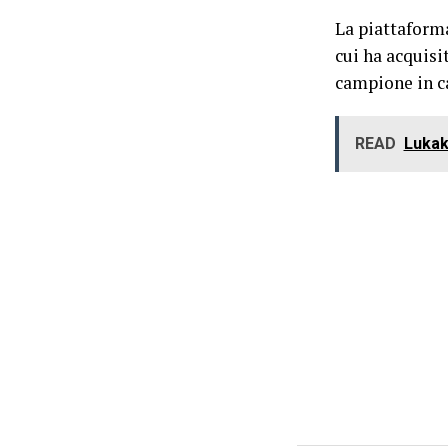
La piattaform
cui ha acquisi
campione in c
READ
Lukak