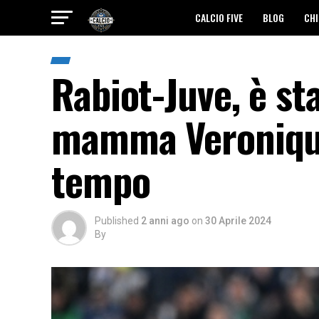
CALCIO FIVE
BLOG
CHI
Rabiot-Juve, è sta
mamma Veronique
tempo
Published
2 anni ago
on
30 Aprile 2024
By