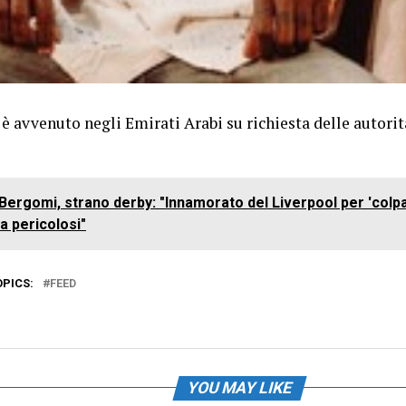
 è avvenuto negli Emirati Arabi su richiesta delle autorità
Bergomi, strano derby: "Innamorato del Liverpool per 'colpa'
ma pericolosi"
OPICS:
FEED
YOU MAY LIKE