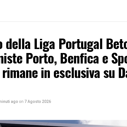
o della Liga Portugal Betc
iste Porto, Benfica e Sp
 rimane in esclusiva su D
minuti ago
on
7 Agosto 2026