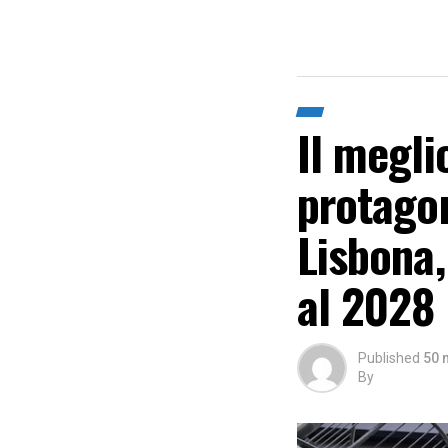
Il megli
protagon
Lisbona,
al 2028
Published
50 
By