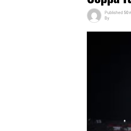
Published
50 
By