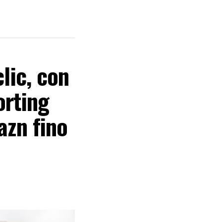
lic, con
orting
azn fino