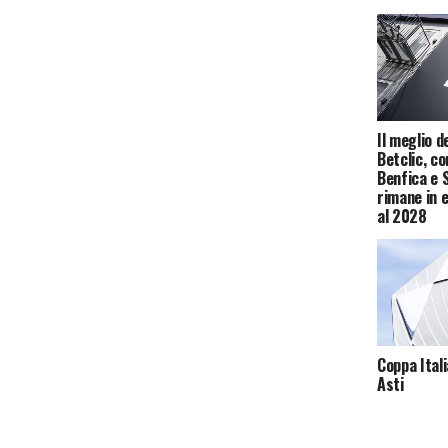
Il meglio d
Betclic, c
Benfica e 
rimane in 
al 2028
Coppa Itali
Asti