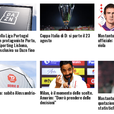
ella Liga Portugal
Coppa Italia di D: si parte il 23
Mastantuo
on protagoniste Porto,
agosto
ufficiale:
Sporting Lisbona,
viola
esclusiva su Dazn fino
a: subito Alessandria-
Milan, è il momento delle scelte.
Amorim: "Dovrò prendere delle
Mastantuo
decisioni"
quotazion
statistic