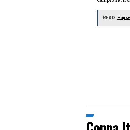
READ
Huijse
Coppa It