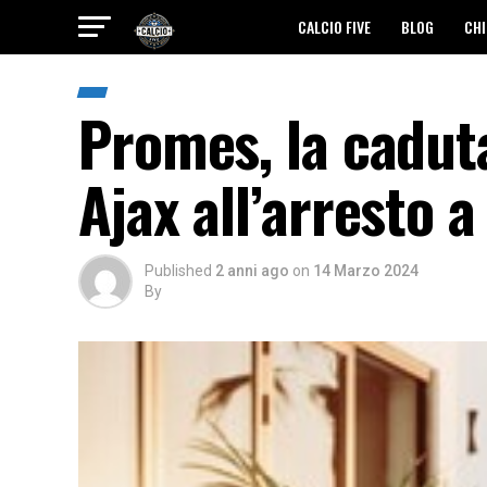
CALCIO FIVE
BLOG
CHI
Promes, la caduta
Ajax all’arresto 
Published
2 anni ago
on
14 Marzo 2024
By