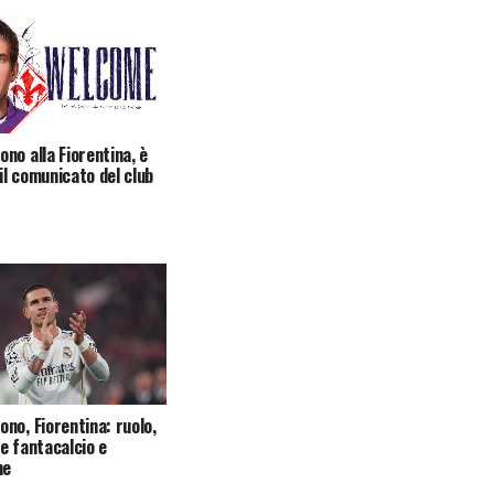
no alla Fiorentina, è
 il comunicato del club
no, Fiorentina: ruolo,
e fantacalcio e
he