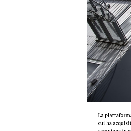
La piattaform
cui ha acquisi
campione in c