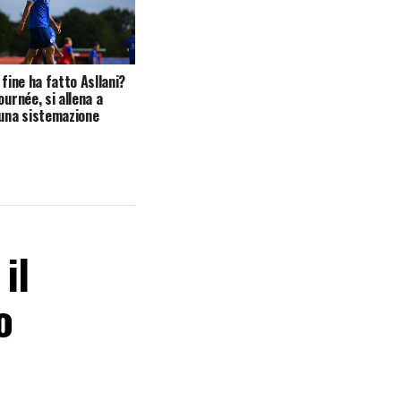
 fine ha fatto Asllani?
ournée, si allena a
 una sistemazione
il
o