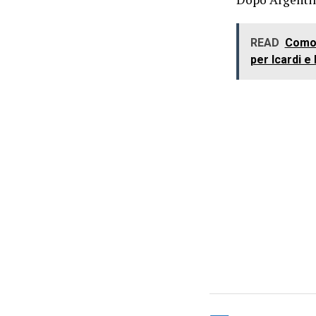
READ
Comol
per Icardi e