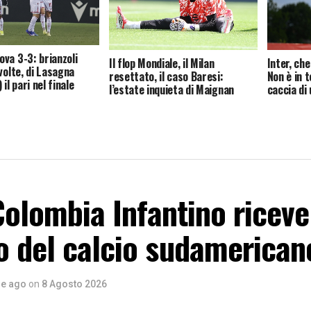
va 3-3: brianzoli
Il flop Mondiale, il Milan
Inter, che
volte, di Lasagna
resettato, il caso Baresi:
Non è in t
il pari nel finale
l’estate inquieta di Maignan
caccia di
 Colombia Infantino riceve 
o del calcio sudamerican
re ago
on
8 Agosto 2026