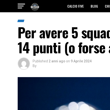
CALCIO FIVE
BLOG
CHI
Per avere 5 squa
14 punti (o fors
Published
2 anni ago
on
9 Aprile 2024
By