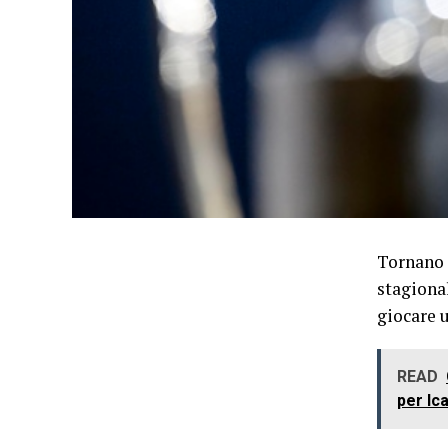
Tornano 
stagional
giocare 
READ
per Ic