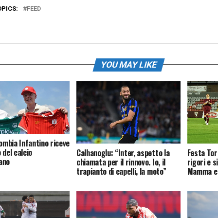
OPICS:
FEED
YOU MAY LIKE
lombia Infantino riceve
 del calcio
Calhanoglu: “Inter, aspetto la
Festa Tori
ano
chiamata per il rinnovo. Io, il
rigori e s
trapianto di capelli, la moto”
Mamma e 