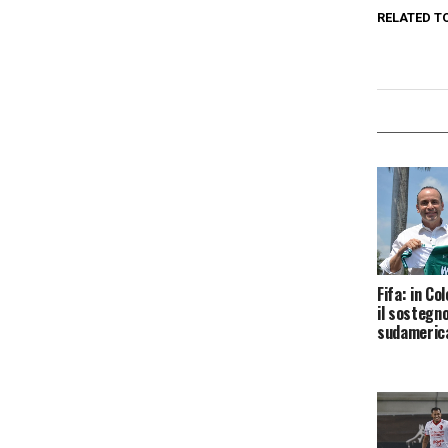
RELATED T
Fifa: in Co
il sostegno
sudameric