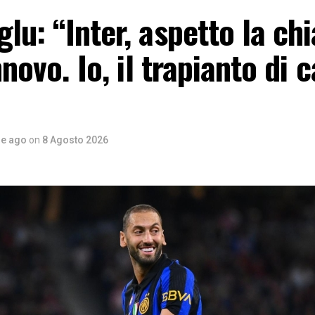
lu: “Inter, aspetto la ch
nnovo. Io, il trapianto di c
re ago
on
8 Agosto 2026