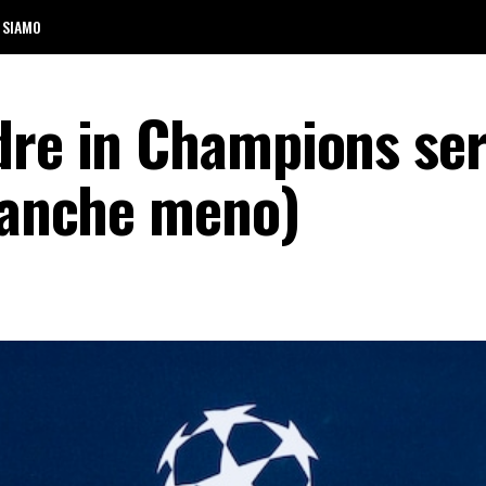
 SIAMO
dre in Champions se
e anche meno)