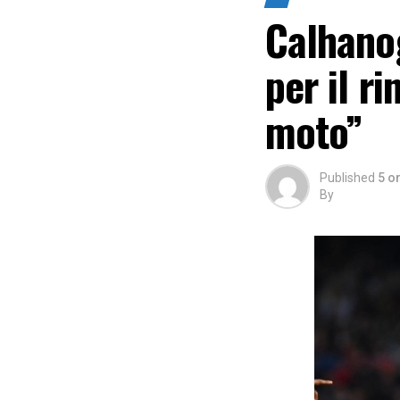
Calhanog
per il ri
moto”
Published
5 o
By