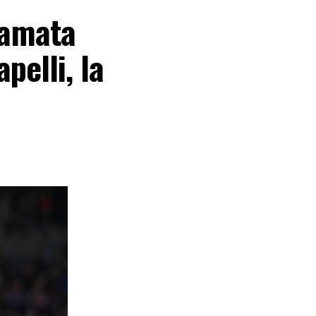
iamata
apelli, la