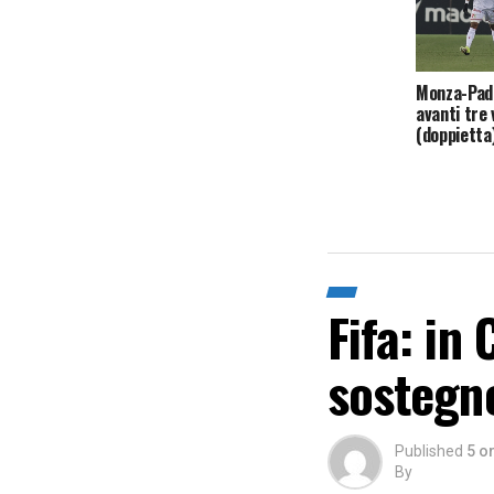
Monza-Pado
avanti tre 
(doppietta) 
Fifa: in
sostegn
Published
5 o
By