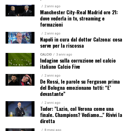
2 anni ago
Manchester City-Real Madrid ore 21:
dove vederla in tv, streaming e
formazioni
2 anni ago
Napoli in cura dal dottor Calzona: cosa
serve per la riscossa
CALCIO
3 anni ago
Indagine sulla corruzione nel calcio
italiano Calcio Five
2 anni ago
De Rossi, le parole su Ferguson prima
del Bologna emozionano tutti: “E’
devastante”
2 anni ago
Tudor: "Lazio, col Verona come una
finale. Champions? Vediamo…" Rivivi la
diretta
8 mesi ago