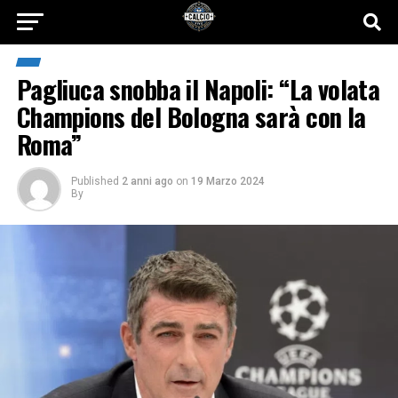
Pagliuca snobba il Napoli: “La volata
Champions del Bologna sarà con la
Roma”
Published
2 anni ago
on
19 Marzo 2024
By