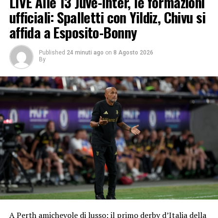
LIVE Alle 13 Juve-Inter, le formazioni
ufficiali: Spalletti con Yildiz, Chivu si
affida a Esposito-Bonny
Published
24 minuti ago
on
8 Agosto 2026
By
A Perth amichevole di lusso: il primo derby d’Italia della