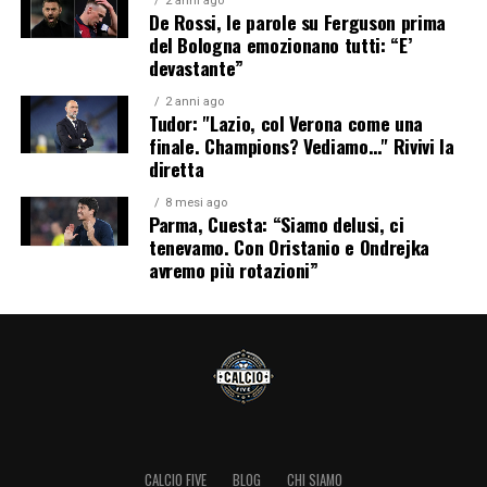
2 anni ago
De Rossi, le parole su Ferguson prima
del Bologna emozionano tutti: “E’
devastante”
2 anni ago
Tudor: "Lazio, col Verona come una
finale. Champions? Vediamo…" Rivivi la
diretta
8 mesi ago
Parma, Cuesta: “Siamo delusi, ci
tenevamo. Con Oristanio e Ondrejka
avremo più rotazioni”
CALCIO FIVE
BLOG
CHI SIAMO