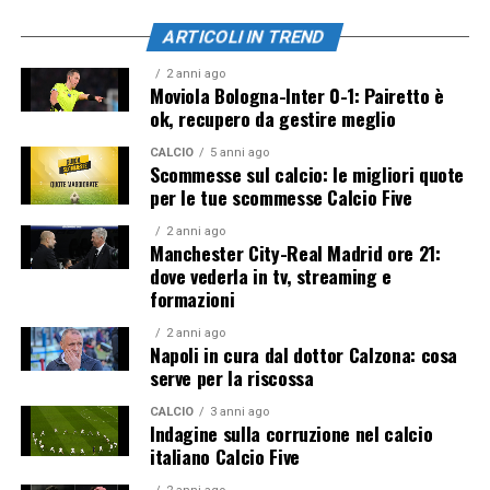
ARTICOLI IN TREND
2 anni ago
Moviola Bologna-Inter 0-1: Pairetto è
ok, recupero da gestire meglio
CALCIO
5 anni ago
Scommesse sul calcio: le migliori quote
per le tue scommesse Calcio Five
2 anni ago
Manchester City-Real Madrid ore 21:
dove vederla in tv, streaming e
formazioni
2 anni ago
Napoli in cura dal dottor Calzona: cosa
serve per la riscossa
CALCIO
3 anni ago
Indagine sulla corruzione nel calcio
italiano Calcio Five