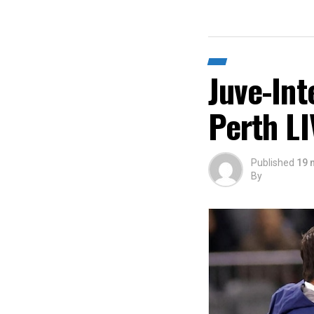
Juve-Int
Perth LI
Published
19 
By