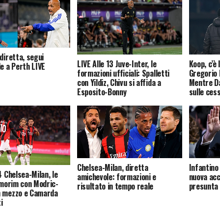
diretta, segui
LIVE Alle 13 Juve-Inter, le
Koop, c’è 
le a Perth LIVE
formazioni ufficiali: Spalletti
Gregorio 
con Yildiz, Chivu si affida a
Mentre Da
Esposito-Bonny
sulle cess
Chelsea-Milan, diretta
Infantino
4 Chelsea-Milan, le
amichevole: formazioni e
nuova acc
 Amorim con Modric-
risultato in tempo reale
presunta
n mezzo e Camarda
i