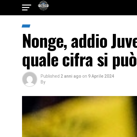
Nonge, addio Juve
quale cifra si pu
Published
2 anni ago
on
9 Aprile 2024
By