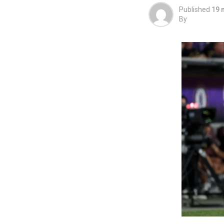
Published
19 
By