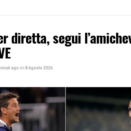
er diretta, segui l’amiche
VE
minuti ago
on
8 Agosto 2026