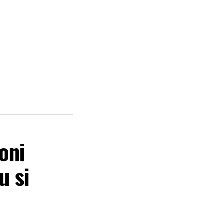
oni
u si