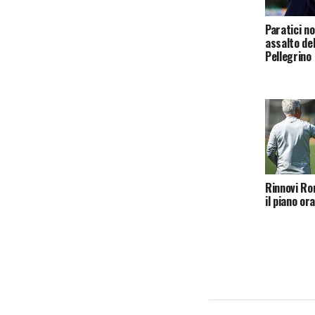
Paratici no
assalto del
Pellegrino
Rinnovi Rom
il piano or