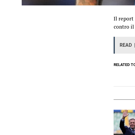
Il repor
contro i
READ
RELATED T