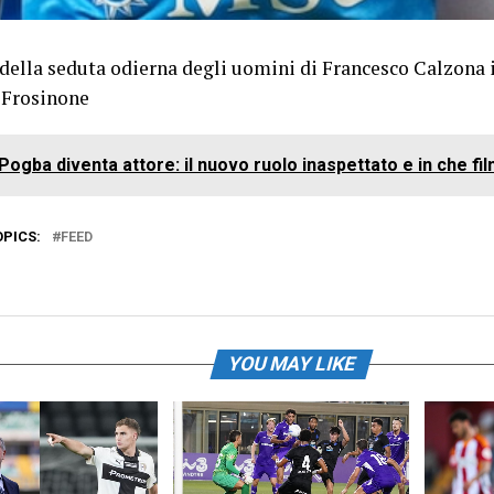
t della seduta odierna degli uomini di Francesco Calzona 
l Frosinone
Pogba diventa attore: il nuovo ruolo inaspettato e in che f
OPICS:
FEED
YOU MAY LIKE