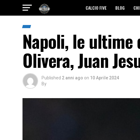
CALCIO FIVE
BLOG
CHI
Napoli, le ultime
Olivera, Juan Jes
Published
2 anni ago
on
10 Aprile 2024
By