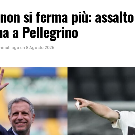
 non si ferma più: assalto
na a Pellegrino
minuti ago
on
8 Agosto 2026