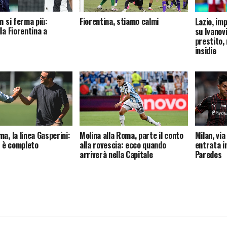
n si ferma più:
Fiorentina, stiamo calmi
Lazio, im
la Fiorentina a
su Ivanovi
prestito,
insidie
a, la linea Gasperini:
Molina alla Roma, parte il conto
Milan, via
a è completo
alla rovescia: ecco quando
entrata i
arriverà nella Capitale
Paredes