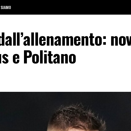
 SIAMO
 dall’allenamento: nov
us e Politano