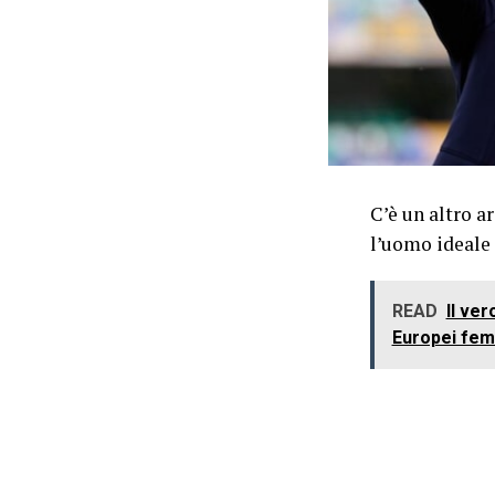
C’è un altro a
l’uomo ideale 
READ
Il ver
Europei femm