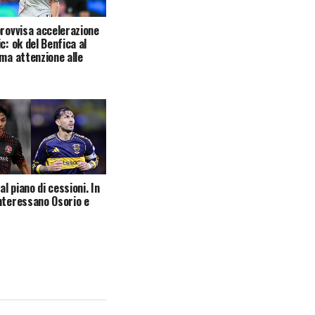
provvisa accelerazione
c: ok del Benfica al
 ma attenzione alle
 al piano di cessioni. In
nteressano Osorio e