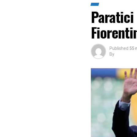
Paratici
Fiorenti
Published
55 
By