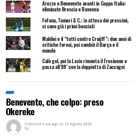
Arezzo e Benevento avanti in Coppa Italia:
eliminate Brescia e Ravenna
Fofana, Tomori & C.: in attesa dei prossimi,
ci sono già i primi bocciati
Maldini e il “tutti contro Cruijff”: due anni di
critiche feroci, poi cambiò il Barça e il
mondo
Calò gol, poi la Lazio rimonta il Frosinone e
passa all’89’ con la doppietta di Zaccagni
Benevento, che colpo: preso
Okereke
Published
4 ore ago
on
10 Agosto 2026
By