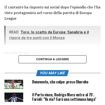
Il cantante ha risposto sui social dopo l’episodio che l’ha
visto protagonista nel corso della partita di Europa
League
READ
Toro, lo scatto da Europa: Sanabria e il
rigore da tre punti con il Monza
RELATED TOPICS:
FEED
CONTINUA A LEGGERE
YOU MAY LIKE
Benevento, che colpo: preso Okereke
Il Porto vince, Rodrigo Mora entra al 75'.
Farioli: "Va via? Sarà una settimana lunga"