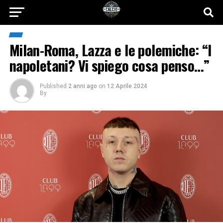
Milan-Roma, Lazza e le polemiche: “I
napoletani? Vi spiego cosa penso…”
Published
2 anni ago
on
12 Aprile 2024
By