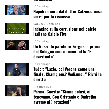
2 anni ago
Napoli in cura dal dottor Calzona: cosa
serve per la riscossa
CALCIO
3 anni ago
Indagine sulla corruzione nel calcio
italiano Calcio Five
2 anni ago
De Rossi, le parole su Ferguson prima
del Bologna emozionano tutti: “E’
devastante”
2 anni ago
Tudor: "Lazio, col Verona come una
finale. Champions? Vediamo…" Rivivi la
diretta
8 mesi ago
Parma, Cuesta: “Siamo delusi, ci
tenevamo. Con Oristanio e Ondrejka
avremo più rotazioni”