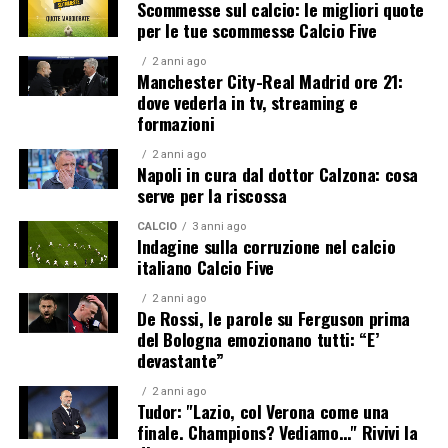
Scommesse sul calcio: le migliori quote
per le tue scommesse Calcio Five
2 anni ago
Manchester City-Real Madrid ore 21:
dove vederla in tv, streaming e
formazioni
2 anni ago
Napoli in cura dal dottor Calzona: cosa
serve per la riscossa
CALCIO
3 anni ago
Indagine sulla corruzione nel calcio
italiano Calcio Five
2 anni ago
De Rossi, le parole su Ferguson prima
del Bologna emozionano tutti: “E’
devastante”
2 anni ago
Tudor: "Lazio, col Verona come una
finale. Champions? Vediamo…" Rivivi la