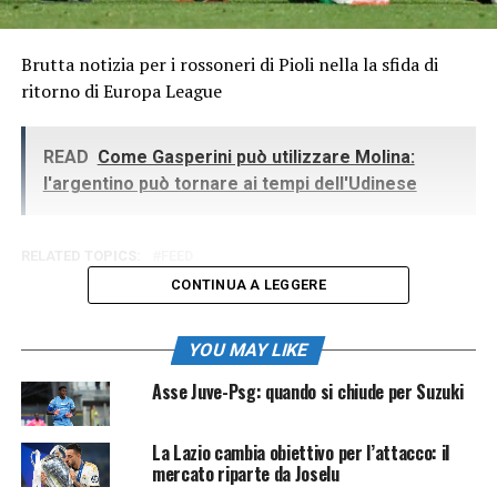
Brutta notizia per i rossoneri di Pioli nella la sfida di
ritorno di Europa League
READ
Come Gasperini può utilizzare Molina:
l'argentino può tornare ai tempi dell'Udinese
RELATED TOPICS:
FEED
CONTINUA A LEGGERE
YOU MAY LIKE
Asse Juve-Psg: quando si chiude per Suzuki
La Lazio cambia obiettivo per l’attacco: il
mercato riparte da Joselu