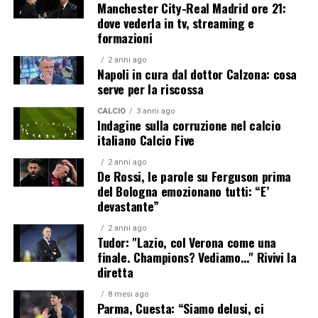
Manchester City-Real Madrid ore 21:
dove vederla in tv, streaming e
formazioni
2 anni ago
Napoli in cura dal dottor Calzona: cosa
serve per la riscossa
CALCIO
3 anni ago
Indagine sulla corruzione nel calcio
italiano Calcio Five
2 anni ago
De Rossi, le parole su Ferguson prima
del Bologna emozionano tutti: “E’
devastante”
2 anni ago
Tudor: "Lazio, col Verona come una
finale. Champions? Vediamo…" Rivivi la
diretta
8 mesi ago
Parma, Cuesta: “Siamo delusi, ci