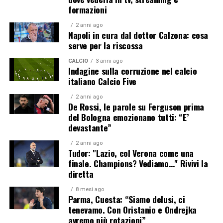
formazioni
2 anni ago
Napoli in cura dal dottor Calzona: cosa
serve per la riscossa
CALCIO
3 anni ago
Indagine sulla corruzione nel calcio
italiano Calcio Five
2 anni ago
De Rossi, le parole su Ferguson prima
del Bologna emozionano tutti: “E’
devastante”
2 anni ago
Tudor: "Lazio, col Verona come una
finale. Champions? Vediamo…" Rivivi la
diretta
8 mesi ago
Parma, Cuesta: “Siamo delusi, ci
tenevamo. Con Oristanio e Ondrejka
avremo più rotazioni”