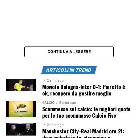
CONTINUA A LEGGERE
ARTICOLI IN TREND
2 anni ago
Moviola Bologna-Inter 0-1: Pairetto è
ok, recupero da gestire meglio
CALCIO
5 anni ago
Scommesse sul calcio: le migliori quote
per le tue scommesse Calcio Five
2 anni ago
Manchester City-Real Madrid ore 21:
dove vederla in tv, streaming e