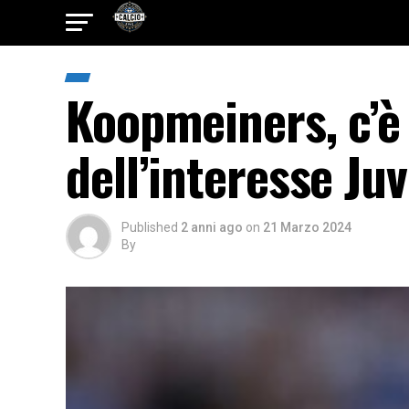
Koopmeiners, c’è 
dell’interesse Ju
Published
2 anni ago
on
21 Marzo 2024
By