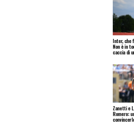
Inter, che 
Non è in to
caccia di 
Zanetti e 
Romero: u
convincerlo