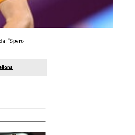
nda: “Spero
ellona