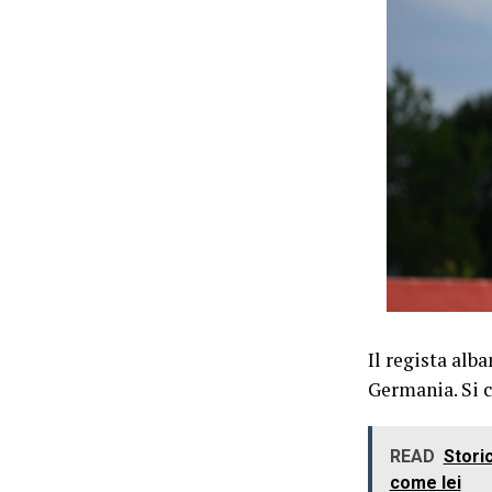
Il regista alba
Germania. Si c
READ
Storic
come lei