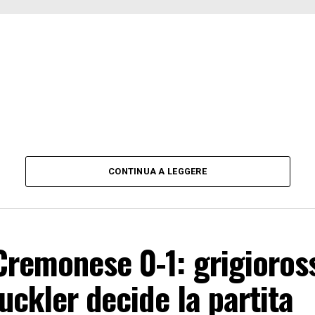
CONTINUA A LEGGERE
remonese 0-1: grigioross
tuckler decide la partita