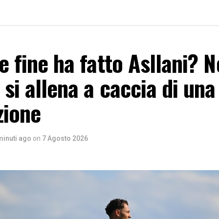
he fine ha fatto Asllani? N
 si allena a caccia di una
zione
minuti ago
on
7 Agosto 2026