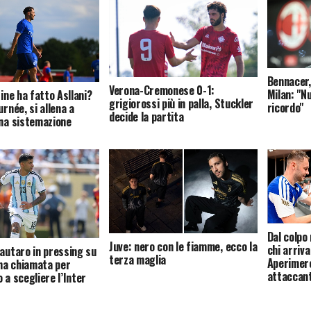
Bennacer,
Verona-Cremonese 0-1:
Milan: "Nu
fine ha fatto Asllani?
grigiorossi più in palla, Stuckler
ricordo"
urnée, si allena a
decide la partita
una sistemazione
Dal colpo 
Juve: nero con le fiamme, ecco la
chi arriva
Lautaro in pressing su
terza maglia
Aperimerc
na chiamata per
attaccan
 a scegliere l’Inter