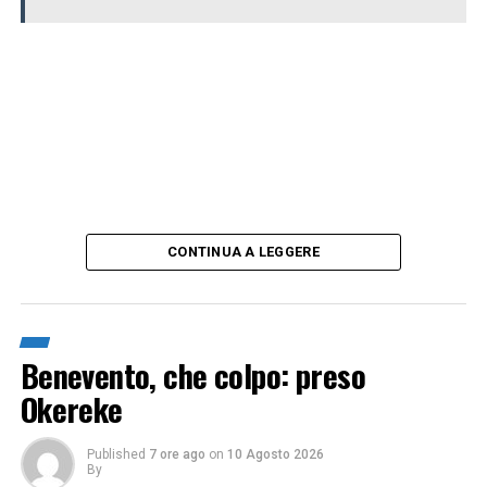
CONTINUA A LEGGERE
Benevento, che colpo: preso
Okereke
Published
7 ore ago
on
10 Agosto 2026
By