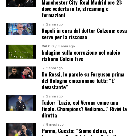
Manchester City-Real Madrid ore 21:
dove vederla in tv, streaming e
formazioni
2 anni ago
Napoli in cura dal dottor Calzona: cosa
serve per la riscossa
CALCIO
3 anni ago
Indagine sulla corruzione nel calcio
italiano Calcio Five
2 anni ago
De Rossi, le parole su Ferguson prima
del Bologna emozionano tutti: “E’
devastante”
2 anni ago
Tudor: "Lazio, col Verona come una
finale. Champions? Vediamo…" Rivivi la
diretta
8 mesi ago
Parma, Cuesta: “Siamo delusi, ci