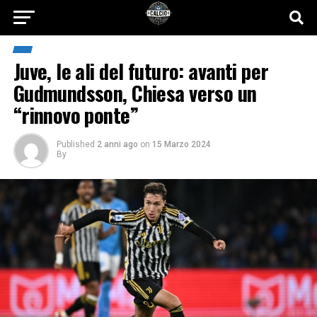
Juve, le ali del futuro: avanti per
Gudmundsson, Chiesa verso un
“rinnovo ponte”
Published
2 anni ago
on
15 Marzo 2024
By