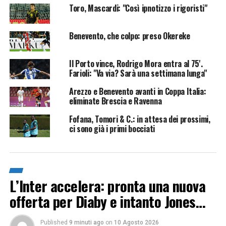
Toro, Mascardi: "Così ipnotizzo i rigoristi"
Benevento, che colpo: preso Okereke
Il Porto vince, Rodrigo Mora entra al 75'.
Farioli: "Va via? Sarà una settimana lunga"
Arezzo e Benevento avanti in Coppa Italia:
eliminate Brescia e Ravenna
Fofana, Tomori & C.: in attesa dei prossimi,
ci sono già i primi bocciati
L’Inter accelera: pronta una nuova
offerta per Diaby e intanto Jones…
Published
9 minuti ago
on
10 Agosto 2026