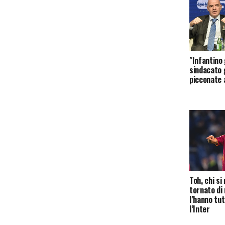
"Infantino
sindacato g
picconate 
Toh, chi si 
tornato di 
l’hanno tut
l’Inter