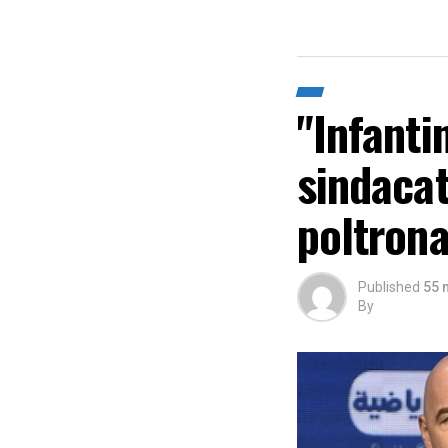
"Infanti
sindacat
poltron
Published
55 
By