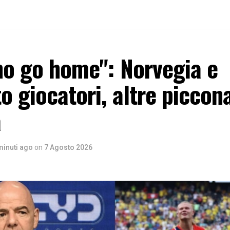
no go home": Norvegia e
o giocatori, altre piccona
a
minuti ago
on
7 Agosto 2026