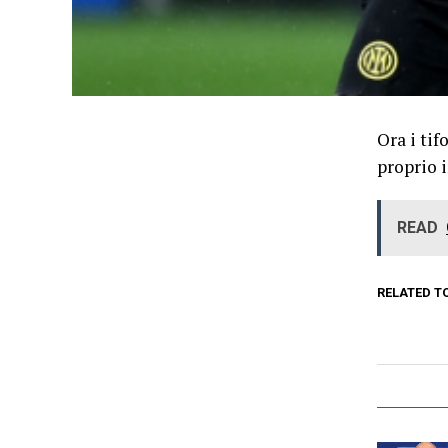
Ora i tif
proprio i
READ
RELATED T