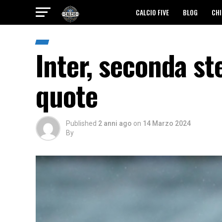
CALCIO FIVE
BLOG
CHI
Inter, seconda st
quote
Published
2 anni ago
on
14 Marzo 2024
By