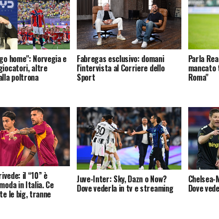
 go home": Norvegia e
Fabregas esclusivo: domani
Parla Rea
iocatori, altre
l'intervista al Corriere dello
mancato t
alla poltrona
Sport
Roma"
rivede: il “10” è
Juve-Inter: Sky, Dazn o Now?
Chelsea-M
moda in Italia. Ce
Dove vederla in tv e streaming
Dove vede
te le big, tranne